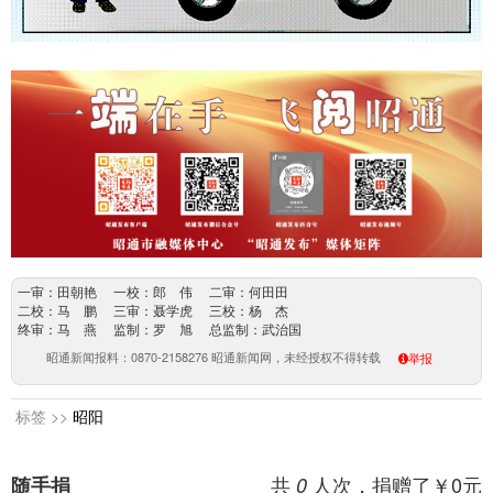
一审：田朝艳 一校：郎 伟 二审：何田田
二校：马 鹏 三审：聂学虎 三校：杨 杰
终审：马 燕 监制：罗 旭 总监制：武治国
昭通新闻报料：0870-2158276 昭通新闻网，未经授权不得转载
举报
标签 >>
昭阳
共
人次，捐赠了￥
0
元
随手捐
0