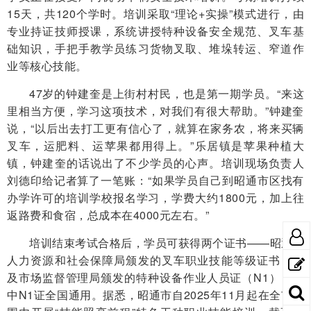
15天，共120个学时。培训采取“理论+实操”模式进行，由
专业持证技师授课，系统讲授特种设备安全规范、叉车基
础知识，手把手教学员练习货物叉取、堆垛转运、窄道作
业等核心技能。
47岁的钟建奎是上街村村民，也是第一期学员。“来这
里相当方便，学习这项技术，对我们有很大帮助。”钟建奎
说，“以后出去打工更有信心了，就算在家务农，将来买辆
叉车，运肥料、运苹果都用得上。”乐居镇是苹果种植大
镇，钟建奎的话说出了不少学员的心声。培训现场负责人
刘德印给记者算了一笔账：“如果学员自己到昭通市区找有
办学许可的培训学校报名学习，学费大约1800元，加上往
返路费和食宿，总成本在4000元左右。”
培训结束考试合格后，学员可获得两个证书——昭通市
人力资源和社会保障局颁发的叉车职业技能等级证书，以
及市场监督管理局颁发的特种设备作业人员证（N1），其
中N1证全国通用。据悉，昭通市自2025年11月起在全市范