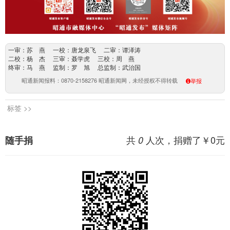
一审：苏 燕 一校：唐龙泉飞 二审：谭泽涛
二校：杨 杰 三审：聂学虎 三校：周 燕
终审：马 燕 监制：罗 旭 总监制：武治国
昭通新闻报料：0870-2158276 昭通新闻网，未经授权不得转载
举报
标签 >>
共
人次，捐赠了￥
0
元
随手捐
0