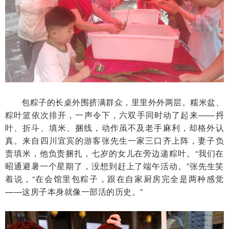
包粽子的长桌外围挤满群众，里里外外两层。糯米盆、
粽叶篮依次排开，一声令下，六双手同时动了起来——捋
叶、折斗、填米、捆线，动作虽不及老手麻利，却格外认
真。来自四川宜宾的游客张先生一家三口齐上阵，妻子负
责填米，他负责捆扎，七岁的女儿在旁边递粽叶。“我们在
昭通避暑一个星期了，没想到赶上了端午活动。”张先生笑
着说，“在会馆里包粽子，跟在自家厨房完全是两种感觉
——这房子本身就像一部活的历史。”