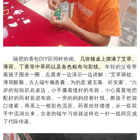
隔壁的香包DIY区同样热闹。
几张矮桌上摆满了艾草、
薄荷、丁香等中草药以及各色粗布与彩线。
年轻的父母带
着孩子围坐一圈，志愿者一边演示一边讲解：“艾草驱蚊、
薄荷醒脑，古人端午佩香囊，为的是‘避五毒、祈安康’。”六
岁的知知趴在桌边，小手攥着缝好的布袋，小心翼翼地把
配好的药材装进布袋。一旁的妈妈捏着针线，教孩子把袋
口缝紧，再系上一根彩色流苏。药香丝丝缕缕，从一双双
手中流淌出来，古老的端午习俗就这样在一针一线间完成
了代际传递。