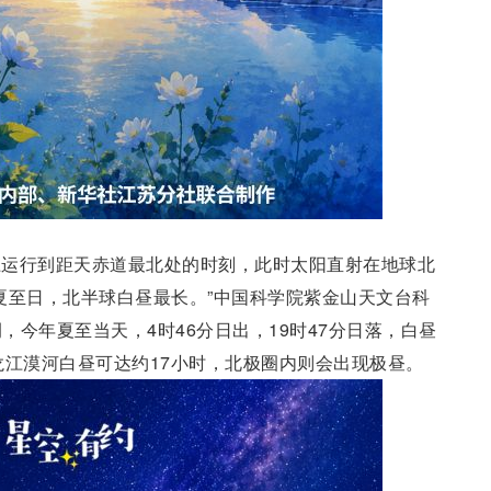
上运行到距天赤道最北处的时刻，此时太阳直射在地球北
夏至日，北半球白昼最长。”中国科学院紫金山天文台科
今年夏至当天，4时46分日出，19时47分日落，白昼
龙江漠河白昼可达约17小时，北极圈内则会出现极昼。