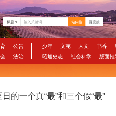
标题
站内搜
百度搜
教育
公告
少年
文苑
人文
书香
社会
法治
昭通史志
社会科学
版面推
日的一个真“最”和三个假“最”