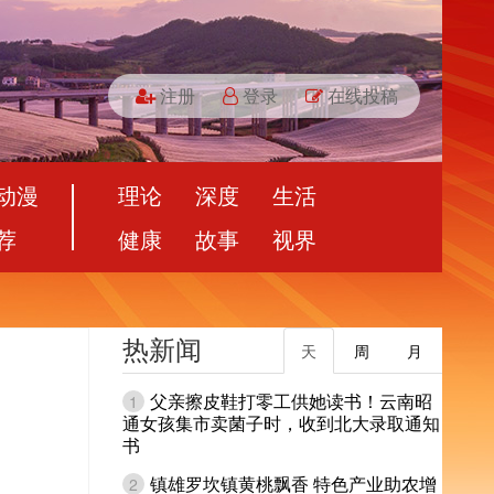
注册
登录
在线投稿
动漫
理论
深度
生活
荐
健康
故事
视界
热新闻
天
周
月
父亲擦皮鞋打零工供她读书！云南昭
1
通女孩集市卖菌子时，收到北大录取通知
书
镇雄罗坎镇黄桃飘香 特色产业助农增
2