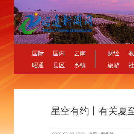
国际
国内
云南
财经
昭通
县区
乡镇
旅游
星空有约丨有关夏至
2026-06-20 12:21
来源：新华社