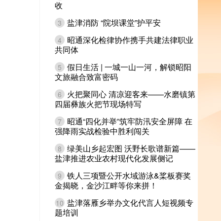
收
盐津消防 “院坝课堂”护平安
3
昭通深化检律协作携手共建法律职业
4
共同体
假日生活 | 一城一山一河，解锁昭阳
5
文旅融合致富密码
火把聚同心 清凉迎客来——水磨镇第
6
四届彝族火把节现场特写
昭通“四化并举”筑牢防汛安全屏障 在
7
强降雨实战检验中胜利闯关
绿美山乡起宏图 沃野长歌谱新篇——
8
盐津推进农业农村现代化发展侧记
铁人三项暨公开水域游泳&桨板赛奖
9
金揭晓，金沙江畔等你来拼！
盐津落雁乡举办文化代言人短视频专
10
题培训