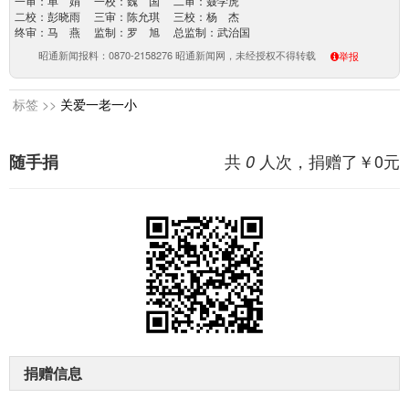
一审：单 娟 一校：魏 国 二审：聂学虎
二校：彭晓雨 三审：陈允琪 三校：杨 杰
终审：马 燕 监制：罗 旭 总监制：武治国
昭通新闻报料：0870-2158276 昭通新闻网，未经授权不得转载
举报
标签 >>
关爱一老一小
共
人次，捐赠了￥
0
元
随手捐
0
捐赠信息