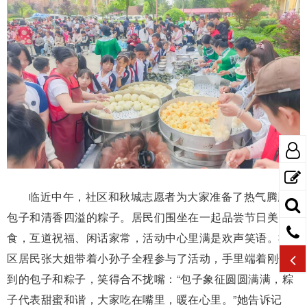
临近中午，社区和秋城志愿者为大家准备了热气腾腾的
包子和清香四溢的粽子。居民们围坐在一起品尝节日美
食，互道祝福、闲话家常，活动中心里满是欢声笑语。社
区居民张大姐带着小孙子全程参与了活动，手里端着刚领
到的包子和粽子，笑得合不拢嘴：“包子象征圆圆满满，粽
子代表甜蜜和谐，大家吃在嘴里，暖在心里。”她告诉记