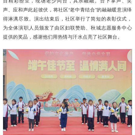
目精彩纷呈，现场老少同台，其乐融融。台下掌声、笑
声、应和声此起彼伏，将社区“老中青结合”的融融暖意演绎
得淋漓尽致。演出结束后，社区举行了简短的表彰仪式，
为全体演职人员颁发了由区妇联赞助、秋城志愿服务中心
提供的奖品，感谢他们用热情与汗水点亮了社区舞台。