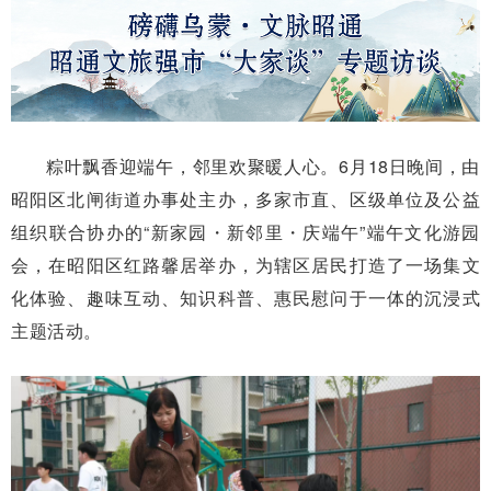
粽叶飘香迎端午，邻里欢聚暖人心。6月18日晚间，由
昭阳区北闸街道办事处主办，多家市直、区级单位及公益
组织联合协办的“新家园・新邻里・庆端午”端午文化游园
会，在昭阳区红路馨居举办，为辖区居民打造了一场集文
化体验、趣味互动、知识科普、惠民慰问于一体的沉浸式
主题活动。