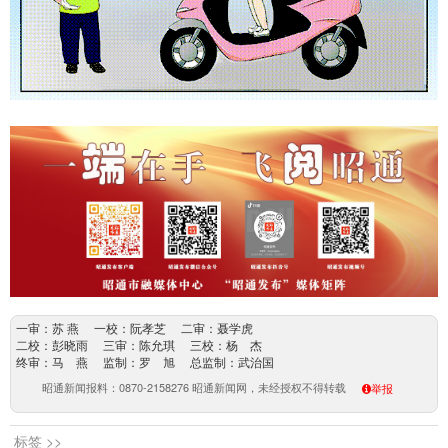
一审：苏 燕 一校：阮孝芝 二审：聂学虎
二校：彭晓雨 三审：陈允琪 三校：杨 杰
终审：马 燕 监制：罗 旭 总监制：武治国
昭通新闻报料：0870-2158276 昭通新闻网，未经授权不得转载
举报
标签 >>