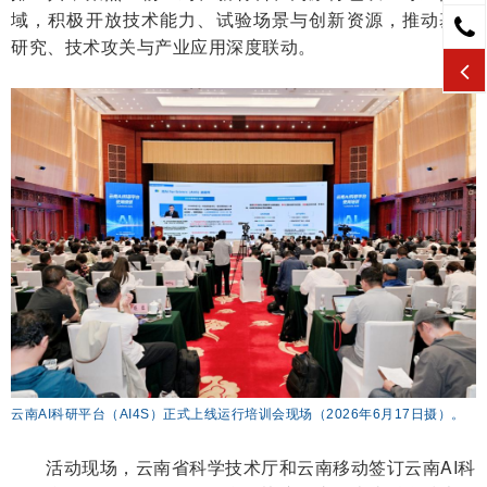
域，积极开放技术能力、试验场景与创新资源，推动基础
研究、技术攻关与产业应用深度联动。
云南AI科研平台（AI4S）正式上线运行培训会现场（2026年6月17日摄）。
活动现场，云南省科学技术厅和云南移动签订云南AI科