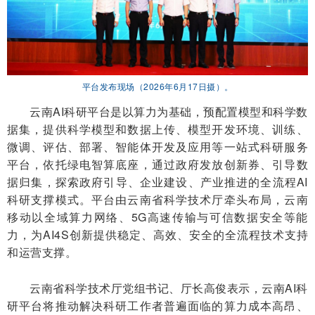
平台发布现场（2026年6月17日摄）。
云南AI科研平台是以算力为基础，预配置模型和科学数
据集，提供科学模型和数据上传、模型开发环境、训练、
微调、评估、部署、智能体开发及应用等一站式科研服务
平台，依托绿电智算底座，通过政府发放创新券、引导数
据归集，探索政府引导、企业建设、产业推进的全流程AI
科研支撑模式。平台由云南省科学技术厅牵头布局，云南
移动以全域算力网络、5G高速传输与可信数据安全等能
力，为AI4S创新提供稳定、高效、安全的全流程技术支持
和运营支撑。
云南省科学技术厅党组书记、厅长高俊表示，云南AI科
研平台将推动解决科研工作者普遍面临的算力成本高昂、