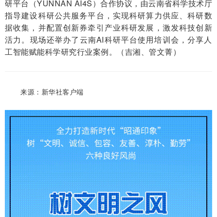
研平台（YUNNAN AI4S）合作协议，由云南省科学技术厅
指导建设科研公共服务平台，实现科研算力供应、科研数
据收集，并配置创新券牵引产业科研发展，激发科技创新
活力。现场还举办了云南AI科研平台使用培训会，分享人
工智能赋能科学研究行业案例。（吉湘、管文菁）
来源：新华社客户端