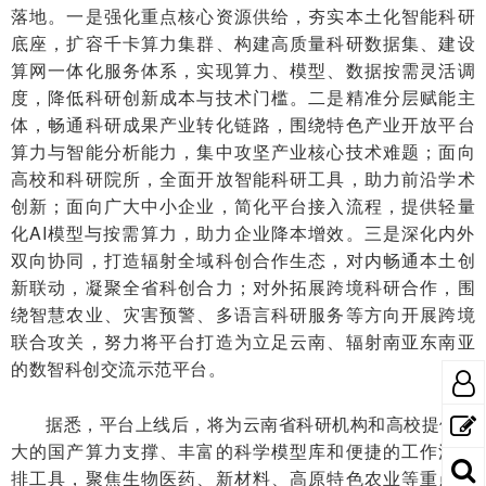
落地。一是强化重点核心资源供给，夯实本土化智能科研
底座，扩容千卡算力集群、构建高质量科研数据集、建设
算网一体化服务体系，实现算力、模型、数据按需灵活调
度，降低科研创新成本与技术门槛。二是精准分层赋能主
体，畅通科研成果产业转化链路，围绕特色产业开放平台
算力与智能分析能力，集中攻坚产业核心技术难题；面向
高校和科研院所，全面开放智能科研工具，助力前沿学术
创新；面向广大中小企业，简化平台接入流程，提供轻量
化AI模型与按需算力，助力企业降本增效。三是深化内外
双向协同，打造辐射全域科创合作生态，对内畅通本土创
新联动，凝聚全省科创合力；对外拓展跨境科研合作，围
绕智慧农业、灾害预警、多语言科研服务等方向开展跨境
联合攻关，努力将平台打造为立足云南、辐射南亚东南亚
的数智科创交流示范平台。
据悉，平台上线后，将为云南省科研机构和高校提供强
大的国产算力支撑、丰富的科学模型库和便捷的工作流编
排工具，聚焦生物医药、新材料、高原特色农业等重点领