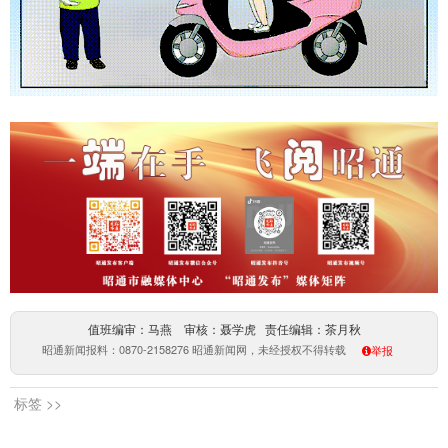
值班编审：马燕 审核：聂学虎 责任编辑：茶月秋
昭通新闻报料：0870-2158276 昭通新闻网，未经授权不得转载
举报
标签 >>