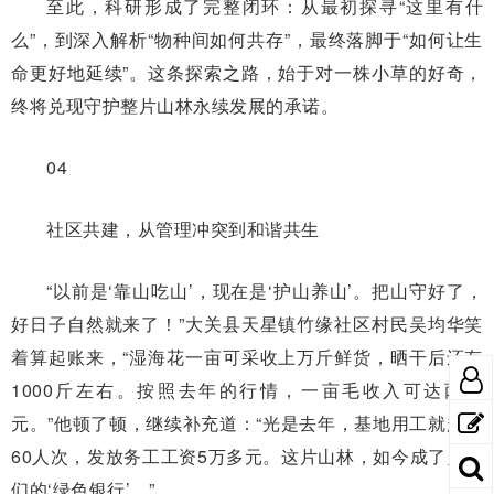
至此，科研形成了完整闭环：从最初探寻“这里有什
么”，到深入解析“物种间如何共存”，最终落脚于“如何让生
命更好地延续”。这条探索之路，始于对一株小草的好奇，
终将兑现守护整片山林永续发展的承诺。
04
社区共建，从管理冲突到和谐共生
“以前是‘靠山吃山’，现在是‘护山养山’。把山守好了，
好日子自然就来了！”大关县天星镇竹缘社区村民吴均华笑
着算起账来，“湿海花一亩可采收上万斤鲜货，晒干后还有
1000斤左右。按照去年的行情，一亩毛收入可达两万
元。”他顿了顿，继续补充道：“光是去年，基地用工就超过
60人次，发放务工工资5万多元。这片山林，如今成了乡亲
们的‘绿色银行’。”