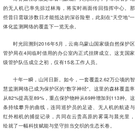
的无人机已率先掠过林海，将实时画面传回指挥中心。那
些昔日需跋涉数日才能抵达的深谷险壑，此刻在“天空地”一
体化监测网络的覆盖下一览无余。
时光回溯到2016年5月，云南乌蒙山国家级自然保护区
管护局在4间临时借用的办公室内正式挂牌成立。这支国家
级管护队伍成立之初，仅有15名工作人员。
十年一瞬，山河日新。如今，一套覆盖2.62万公顷的智
慧监测网络已成为保护区的“数字神经”。这里的森林覆盖率
从82%提高至89%，重点保护物种从69种增加到113种。这
条持续攀升的曲线，连同巡护员的足迹、无人机的航迹与
红外相机的捕捉记录，共同在云贵高原的雾霭与晨光里，
绘就了一幅科技赋能与坚守担当交织的生态长卷。