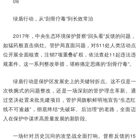
06
绿盾行动，从“刮骨疗毒”到长效常治
2017年，中央生态环境保护督察“回头看”反馈的问题，
如猛药般直击病灶。管护局直面问题，对511处人类活动点
位开展全面核查，注销7项重叠矿权，依法查处11起违法违
规案件。这一系列整改举措，堪称痛定思痛的“刮骨疗毒”。
绿盾行动是保护区发展史上的关键转折点。这不仅是一
次铁腕式的问题整改，还是一场深刻的管护理念革新。通
过坚决处置未批先建项目，管护局旗帜鲜明地宣告“生态红
线不可逾越”，彻底终结“先破坏、后治理”的老路，全面迈
入在保护中谋求高质量发展的新阶段。
一场针对历史沉疴的攻坚战全面打响。督察反馈的15