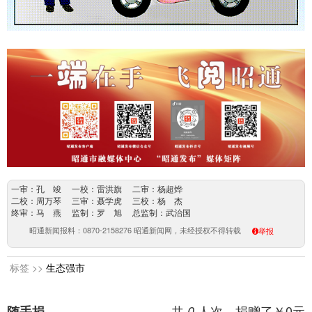
一审：孔 竣 一校：雷洪旗 二审：杨超烨
二校：周万琴 三审：聂学虎 三校：杨 杰
终审：马 燕 监制：罗 旭 总监制：武治国
昭通新闻报料：0870-2158276 昭通新闻网，未经授权不得转载
举报
标签 >>
生态强市
共
人次，捐赠了￥
0
元
随手捐
0