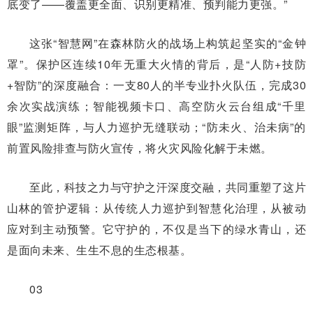
底变了——覆盖更全面、识别更精准、预判能力更强。”
这张“智慧网”在森林防火的战场上构筑起坚实的“金钟
罩”。保护区连续10年无重大火情的背后，是“人防+技防
+智防”的深度融合：一支80人的半专业扑火队伍，完成30
余次实战演练；智能视频卡口、高空防火云台组成“千里
眼”监测矩阵，与人力巡护无缝联动；“防未火、治未病”的
前置风险排查与防火宣传，将火灾风险化解于未燃。
至此，科技之力与守护之汗深度交融，共同重塑了这片
山林的管护逻辑：从传统人力巡护到智慧化治理，从被动
应对到主动预警。它守护的，不仅是当下的绿水青山，还
是面向未来、生生不息的生态根基。
03