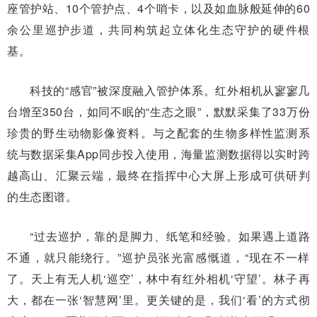
座管护站、10个管护点、4个哨卡，以及如血脉般延伸的60
余公里巡护步道，共同构筑起立体化生态守护的硬件根
基。
科技的“感官”被深度融入管护体系。红外相机从寥寥几
台增至350台，如同不眠的“生态之眼”，默默采集了33万份
珍贵的野生动物影像资料。与之配套的生物多样性监测系
统与数据采集App同步投入使用，海量监测数据得以实时跨
越高山、汇聚云端，最终在指挥中心大屏上形成可供研判
的生态图谱。
“过去巡护，靠的是脚力、纸笔和经验。如果遇上道路
不通，就只能绕行。”巡护员张光富感慨道，“现在不一样
了。天上有无人机‘巡空’，林中有红外相机‘守望’。林子再
大，都在一张‘智慧网’里。更关键的是，我们‘看’的方式彻