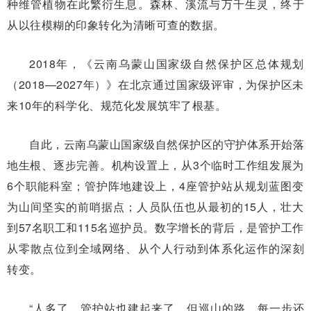
种维管植物在此繁衍生息。森林、溪流与万千生灵，终于
从以往模糊的印象转化为清晰可查的数据。
2018年，《云南乌蒙山国家级自然保护区总体规划
（2018—2027年）》在北京通过国家级评审，为保护区未
来10年的科学化、规范化发展筑牢了根基。
自此，云南乌蒙山国家级自然保护区的守护体系开始落
地生根、逐步完善。机构设置上，从3个临时工作组发展为
6个职能科室；管护阵地建设上，4座管护站从规划蓝图变
为山间坚实的前哨据点；人员队伍也从最初的15人，壮大
到57名职工和115名巡护员。数字增长的背后，是管护工作
从零散点位到全域网络、从个人行动到体系化运作的深刻
转变。
“人多了，管护站也建起来了，但巡山的路，每一步还