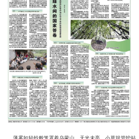
薄雾如轻纱般笼罩着乌蒙山。天光未亮，小草坝管护站