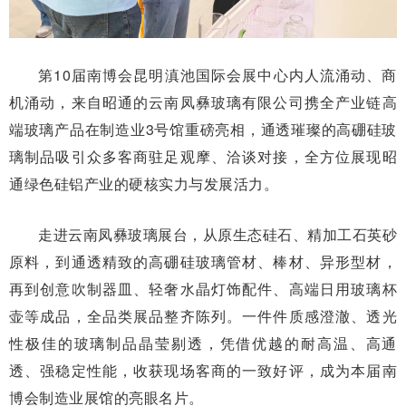
第10届南博会昆明滇池国际会展中心内人流涌动、商
机涌动，来自昭通的云南凤彝玻璃有限公司携全产业链高
端玻璃产品在制造业3号馆重磅亮相，通透璀璨的高硼硅玻
璃制品吸引众多客商驻足观摩、洽谈对接，全方位展现昭
通绿色硅铝产业的硬核实力与发展活力。
走进云南凤彝玻璃展台，从原生态硅石、精加工石英砂
原料，到通透精致的高硼硅玻璃管材、棒材、异形型材，
再到创意吹制器皿、轻奢水晶灯饰配件、高端日用玻璃杯
壶等成品，全品类展品整齐陈列。一件件质感澄澈、透光
性极佳的玻璃制品晶莹剔透，凭借优越的耐高温、高通
透、强稳定性能，收获现场客商的一致好评，成为本届南
博会制造业展馆的亮眼名片。