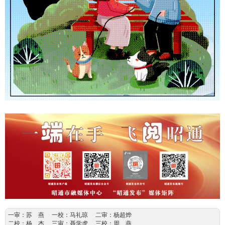
一审：苏 燕 一校：马礼琼 二审：杨超烨
二校：杨 杰 三审：聂学虎 三校：周 燕