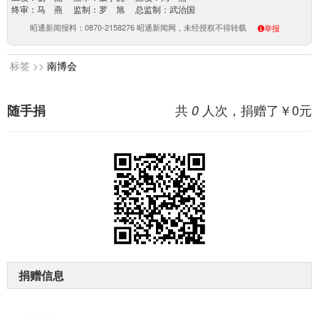
终审：马 燕 监制：罗 旭 总监制：武治国
昭通新闻报料：0870-2158276 昭通新闻网，未经授权不得转载
举报
标签 >>
南博会
共
人次，捐赠了￥
0
元
随手捐
0
捐赠信息