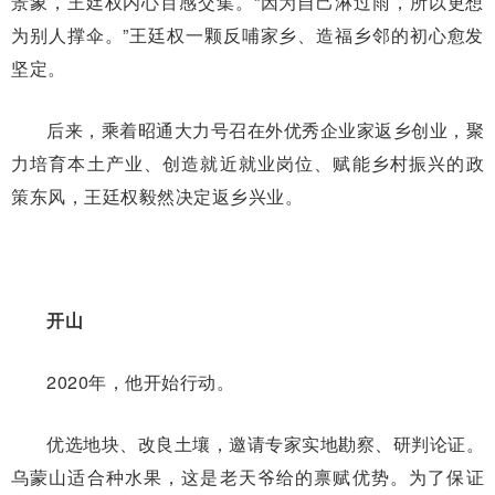
景象，王廷权内心百感交集。“因为自己淋过雨，所以更想
为别人撑伞。”王廷权一颗反哺家乡、造福乡邻的初心愈发
坚定。
后来，乘着昭通大力号召在外优秀企业家返乡创业，聚
力培育本土产业、创造就近就业岗位、赋能乡村振兴的政
策东风，王廷权毅然决定返乡兴业。
开山
2020年，他开始行动。
优选地块、改良土壤，邀请专家实地勘察、研判论证。
乌蒙山适合种水果，这是老天爷给的禀赋优势。为了保证