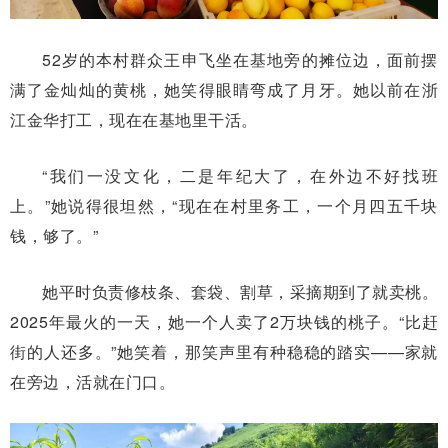
52岁的本村群众王申飞坐在基地旁的摊位边，面前摆
满了金灿灿的黄桃，她笑得眼睛弯成了月牙。她以前在浙
江金华打工，现在在基地里干活。
“我们一没文化，二是年纪大了，在外边不好找班
上。”她说得很坦然，“现在在村里务工，一个月四五千块
钱，够了。”
她平时负责修枝条、套袋、割草，采摘期到了就卖桃。
2025年最火的一天，她一个人卖了2万块钱的桃子。“比赶
街的人还多。”她笑着，那笑声里有种稳稳的踏实——家就
在旁边，活就在门口。