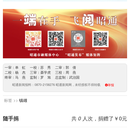
一审：单 虹 一校：苏 秀 二审：郭 倩
二校：杨 杰 三审：聂学虎 三校：周 燕
终审：马 燕 监制：罗 旭 总监制：武治国
昭通新闻报料：0870-2158276 昭通新闻网，未经授权不得转载
举报
标签 >>
镇雄
共
人次，捐赠了￥
0
元
随手捐
0