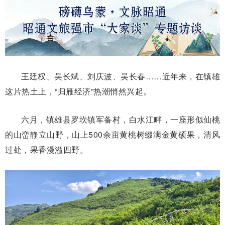
王廷权、吴长斌、刘庆波、吴长春……近年来，在镇雄
这片热土上，“归雁经济”热潮悄然兴起。
六月，镇雄县罗坎镇军备村，白水江畔，一座形似仙桃
的山峦静立山野，山上500余亩黄桃树缀满金黄硕果，清风
过处，果香漫溢四野。