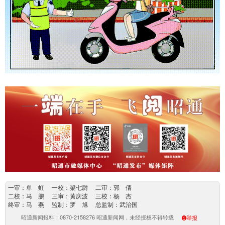
一审：单 虹 一校：梁七尉 二审：郭 倩
二校：马 鹏 三审：黄庆波 三校：杨 杰
终审：马 燕 监制：罗 旭 总监制：武治国
昭通新闻报料：0870-2158276 昭通新闻网，未经授权不得转载
举报