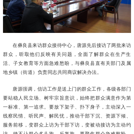
在彝良县来访群众接待中心，唐源先后接访了两批来访
群众，听取他们反映有关问题，全面了解群众在生产生
活、子女教育等方面急难愁盼，与彝良县直有关部门及属
地乡镇（街道）负责同志共同商议解决办法。
唐源强调，信访工作是送上门的群众工作，各级各部门
要站稳人民立场、树牢宗旨意识，始终把群众满意作为第
一标准、第一追求。要放下架子、扑下身子，主动深入一
线察民情、听民声、解民忧，推动干部下沉、资源下倾、
服务前移，变群众上访为干部下访，变被动接访为主动约
访，绝不让群众多头跑、反复跑。要聚焦群众急难愁盼，