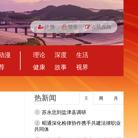
注册
登录
在线投稿
动漫
理论
深度
生活
荐
健康
故事
视界
热新闻
天
周
月
苏永忠到盐津县调研
1
昭通深化检律协作携手共建法律职业
2
共同体