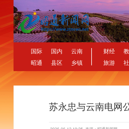
国际
国内
云南
财经
昭通
县区
乡镇
旅游
苏永忠与云南电网
2026-06-12 19:25
来源：昭通新闻网