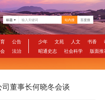
标题
站内搜
百度搜
教育
公告
少年
文苑
人文
书香
社会
法治
昭通史志
社会科学
版面推
公司董事长何晓冬会谈