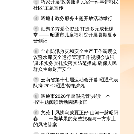
巧家开展“政务服务民宿一件事进移民
3
社区”主题宣传
昭通市政务服务主题开放活动举行
4
汇聚多方爱心资源 打造多元成长课
5
堂 —— 昭通市儿童福利院开展暑期夏令
营侧记
全市防汛救灾和安全生产工作调度会
6
议暨水库安全运行管理工作视频会议强
调 求实务实扎实落实防范措施 确保人民
群众生命财产安全
云南省第十七届运动会开幕 昭通代表
7
队携“20℃昭通”惊艳亮相
昭通市2026年暑假托管“共读一本
8
书”主题阅读活动圆满收官
文苑丨风拂乌蒙夏正好 山河一脉昭阳
9
春—— 一颗苹果的完整旅程与一方水土
的风物答案