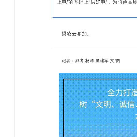
上电”的基础上“供好电”，为昭通高
梁凌云参加。
记者：游考 杨洋 董建军 文/图