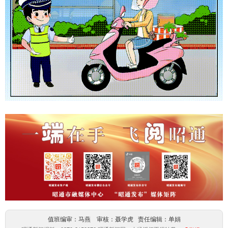
值班编审：马燕 审核：聂学虎 责任编辑：单娟