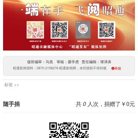
值班编审：马燕 审核：聂学虎 责任编辑：谭泽涛
昭通新闻报料：0870-2158276 昭通新闻网，未经授权不得转载
举报
标签 >>
共
人次，捐赠了￥
0
元
随手捐
0