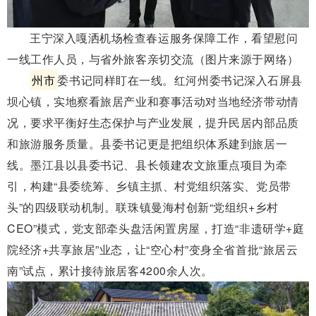
王宁深入嘎洒机场检查春运服务保障工作，看望慰问
一线工作人员，与省外旅客亲切交流（图片来源于网络）
州市
委书记同样盯在一线。红河州委书记深入石屏县
坝心镇，实地察看旅居产业和赛事活动对当地经济带动情
况，要求平衡好生态保护与产业发展，提升民居内部品质
和旅游服务质量。县委书记更是把组织体系建到旅居一
线。墨江县以县委书记、县长领建农文旅重点项目为牵
引，构建“县委统筹、乡镇主抓、村党组织落实、党员带
头”的四级联动机制。联珠镇曼海村创新“党组织+乡村
CEO”模式，党支部牵头盘活闲置房屋，打造“非遗研学+庭
院经济+共享旅居”业态，让“空心村”变身全省首批“旅居云
南”试点，累计接待旅居客4200余人次。