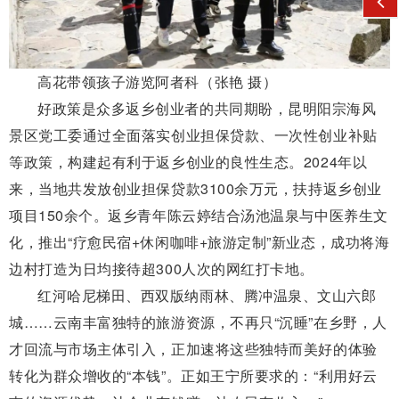
高花带领孩子游览阿者科（张艳 摄）
好政策是众多返乡创业者的共同期盼，昆明阳宗海风
景区党工委通过全面落实创业担保贷款、一次性创业补贴
等政策，构建起有利于返乡创业的良性生态。2024年以
来，当地共发放创业担保贷款3100余万元，扶持返乡创业
项目150余个。返乡青年陈云婷结合汤池温泉与中医养生文
化，推出“疗愈民宿+休闲咖啡+旅游定制”新业态，成功将海
边村打造为日均接待超300人次的网红打卡地。
红河哈尼梯田、西双版纳雨林、腾冲温泉、文山六郎
城……云南丰富独特的旅游资源，不再只“沉睡”在乡野，人
才回流与市场主体引入，正加速将这些独特而美好的体验
转化为群众增收的“本钱”。正如王宁所要求的：“利用好云