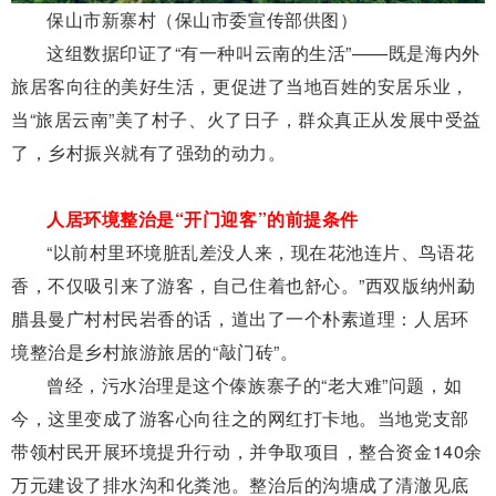
保山市新寨村（保山市委宣传部供图）
这组数据印证了“有一种叫云南的生活”——既是海内外
旅居客向往的美好生活，更促进了当地百姓的安居乐业，
当“旅居云南”美了村子、火了日子，群众真正从发展中受益
了，乡村振兴就有了强劲的动力。
人居环境整治是“开门迎客”的前提条件
“以前村里环境脏乱差没人来，现在花池连片、鸟语花
香，不仅吸引来了游客，自己住着也舒心。”西双版纳州勐
腊县曼广村村民岩香的话，道出了一个朴素道理：人居环
境整治是乡村旅游旅居的“敲门砖”。
曾经，污水治理是这个傣族寨子的“老大难”问题，如
今，这里变成了游客心向往之的网红打卡地。当地党支部
带领村民开展环境提升行动，并争取项目，整合资金140余
万元建设了排水沟和化粪池。整治后的沟塘成了清澈见底