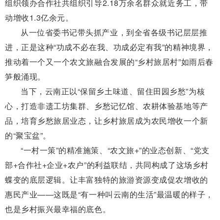
组织领办合作社共组织引导2.18万余名群众就近务工，带
动增收1.3亿余元。
从一位省委书记带头抓产业，到全省各级书记层层推
进，正是这种“功成不必在我、功成必定有我”的精神境界，
推动着一个又一个农文旅融合发展的“乡村旅居村”如雨后春
笋般涌现。
当下，云南正以“保留乡土味道、留住田园乡愁”为核
心，打造非遗工坊集群、乡愁记忆馆、农耕体验基地等产
品，培育乡愁旅居业态，让乡村旅居成为农民增收一个新
的“聚宝盆”。
“一村一策”的精准施策、“农文旅+”的业态创新、“党支
部+合作社+企业+农户”的利益联结，共同构成了这场乡村
蝶变的底层逻辑。让丰富独特的旅游资源变成促农增收的
惠民产业——这既是“有一种叫云南的生活”最温暖的样子，
也是乡村振兴最幸福的底色。