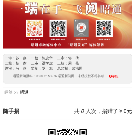
一审：苏 燕 一校：陈忠华 二审：郭 倩
二校：杨 杰 三审：聂学虎 三校：周 燕
终审：马 燕 监制：罗 旭 总监制：武治国
昭通新闻报料：0870-2158276 昭通新闻网，未经授权不得转载
举报
标签 >>
昭通
共
人次，捐赠了￥
0
元
随手捐
0