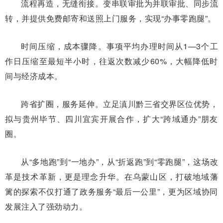
流程再造，无缝衔接。变串联审批为并联审批、同步流
转，并提供免费邮寄和送照上门服务，实现“办事零跑腿”。
时间压缩，成本骤降。事项平均办理时间从1—3个工
作日压缩至最短半小时，往返次数减少60%，大幅降低时
间与经济成本。
跨省扩圈，服务延伸。立足滇川黔三省交界区位优势，
拟与贵州毕节、四川宜宾开展合作，扩大“跨域通办”朋友
圈。
从“多地跑”到“一地办”，从“折返跑”到“零跑腿”，这场改
革是技术革新，更是理念升华。在乌蒙山区，打破地域藩
篱的探索不仅打通了政务服务“最后一公里”，更为区域协同
发展注入了强劲动力。