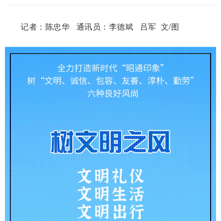
记者：陈忠华 通讯员：李德斌 吕军 文/图