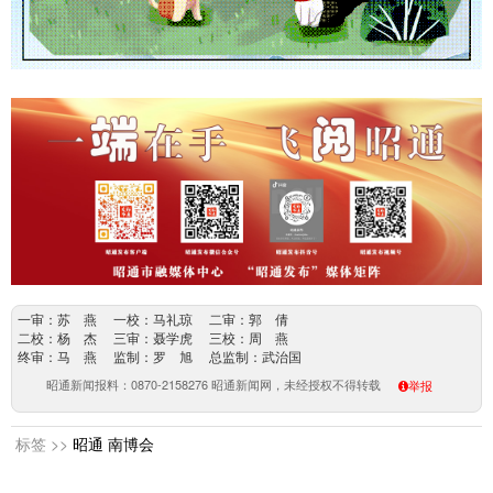
一审：苏 燕 一校：马礼琼 二审：郭 倩
二校：杨 杰 三审：聂学虎 三校：周 燕
终审：马 燕 监制：罗 旭 总监制：武治国
昭通新闻报料：0870-2158276 昭通新闻网，未经授权不得转载
举报
标签 >>
昭通
南博会