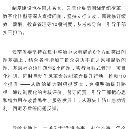
制度建设也在同步夯实。云天化集团围绕组织变革、
数字化转型等深入查摆问题，坚持立行立改，新建修订绩
效、薪酬、投资管理等10项制度，从考核导向上引导干部
实干担当。
云南省委坚持在集中整治中央明确的8个方面突出问
题基础上，结合省情增加了群众身边不正之风和腐败问
题、基层社会治理薄弱2个问题，实行台账式管理、项目
化推进。同时启动作风革命效能革命提升行动，推动“10
个提升”——从政治能力到狠抓落实，逐项明确提升路
径，通过制度化的考核评价、督导问责，引导干部把心思
和精力用在改善民生、服务发展上，从源头上防止急功近
利、回避矛盾等问题反弹。
​云岭大地上，一场关于“为谁办事、办什么事、怎么