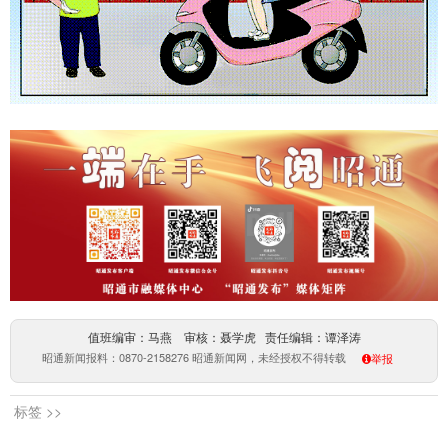
值班编审：马燕 审核：聂学虎 责任编辑：谭泽涛
昭通新闻报料：0870-2158276 昭通新闻网，未经授权不得转载
举报
标签 >>