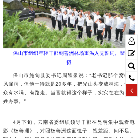
保山市组织年轻干部到善洲林场重温入党誓词。
瞿柯南
摄
保山市施甸县委书记周耀泉说：“老书记那个窝棚漏
风漏雨，但他一待就是20多年，把光山头变成林海，让群
众有水喝、有路走。当官就得这个样子，实实在在为老百
姓办事。”
4月下旬，云南省委组织领导干部在昆明集中观看电
影《杨善洲》，对照杨善洲这面镜子，找差距、问不足、