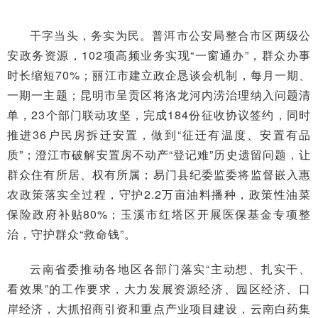
干字当头，务实为民。普洱市公安局整合市区两级公
安政务资源，102项高频业务实现“一窗通办”，群众办事
时长缩短70%；丽江市建立政企恳谈会机制，每月一期、
一期一主题；昆明市呈贡区将洛龙河内涝治理纳入问题清
单，23个部门联动攻坚，完成184份征收协议签约，同时
推进36户民房拆迁安置，做到“征迁有温度、安置有品
质”；澄江市破解安置房不动产“登记难”历史遗留问题，让
群众住有所居、权有所属；易门县纪委监委将监督嵌入惠
农政策落实全过程，守护2.2万亩油料播种，政策性油菜
保险政府补贴80%；玉溪市红塔区开展医保基金专项整
治，守护群众“救命钱”。
云南省委推动各地区各部门落实“主动想、扎实干、
看效果”的工作要求，大力发展资源经济、园区经济、口
岸经济，大抓招商引资和重点产业项目建设，云南白药集