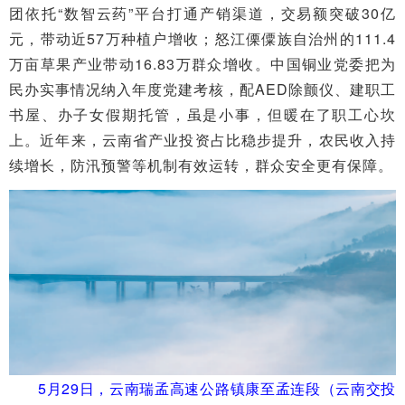
团依托“数智云药”平台打通产销渠道，交易额突破30亿
元，带动近57万种植户增收；怒江傈僳族自治州的111.4
万亩草果产业带动16.83万群众增收。中国铜业党委把为
民办实事情况纳入年度党建考核，配AED除颤仪、建职工
书屋、办子女假期托管，虽是小事，但暖在了职工心坎
上。近年来，云南省产业投资占比稳步提升，农民收入持
续增长，防汛预警等机制有效运转，群众安全更有保障。
5月29日，云南瑞孟高速公路镇康至孟连段（云南交投