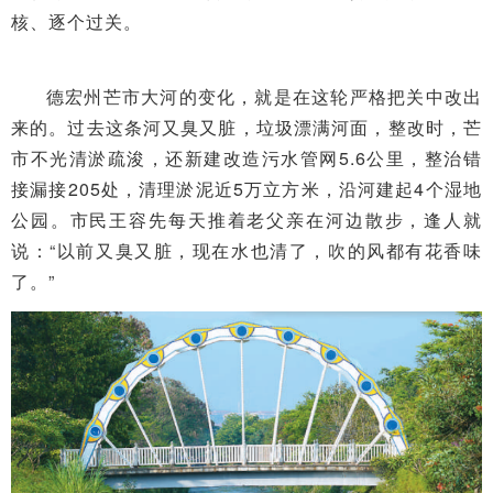
核、逐个过关。
德宏州芒市大河的变化，就是在这轮严格把关中改出
来的。过去这条河又臭又脏，垃圾漂满河面，整改时，芒
市不光清淤疏浚，还新建改造污水管网5.6公里，整治错
接漏接205处，清理淤泥近5万立方米，沿河建起4个湿地
公园。市民王容先每天推着老父亲在河边散步，逢人就
说：“以前又臭又脏，现在水也清了，吹的风都有花香味
了。”