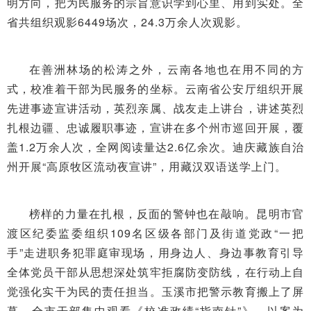
明方向，把为民服务的宗旨意识学到心里、用到实处。全
省共组织观影6449场次，24.3万余人次观影。
在善洲林场的松涛之外，云南各地也在用不同的方
式，校准着干部为民服务的坐标。云南省公安厅组织开展
先进事迹宣讲活动，英烈亲属、战友走上讲台，讲述英烈
扎根边疆、忠诚履职事迹，宣讲在多个州市巡回开展，覆
盖1.2万余人次，全网阅读量达2.6亿余次。迪庆藏族自治
州开展“高原牧区流动夜宣讲”，用藏汉双语送学上门。
榜样的力量在扎根，反面的警钟也在敲响。昆明市官
渡区纪委监委组织109名区级各部门及街道党政“一把
手”走进职务犯罪庭审现场，用身边人、身边事教育引导
全体党员干部从思想深处筑牢拒腐防变防线，在行动上自
觉强化实干为民的责任担当。玉溪市把警示教育搬上了屏
幕，全市干部集中观看《校准政绩“指南针”》，以案为