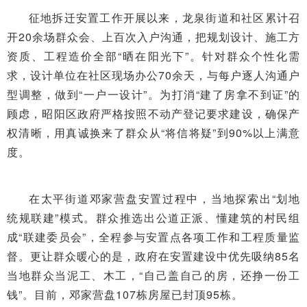
征地拆迁安置工作开展以来，龙泉街道和社区累计召
开20余场群众会、上百次入户沟通，把规划设计、施工方
资质、工程造价全部“晒在阳光下”。针对群众个性化需
求，设计单位在社区现场办公70余天，与每户逐人沟通户
型调整，做到“一户一设计”。为打消“建了房拿不到证”的
顾虑，昭阳区政府严格按照不动产登记要求建设，确保产
权清晰，用真诚换来了群众从“将信将疑”到90%以上满意
度。
在太平街道邓家营盘安置过程中，当地探索出“划地
统规联建”模式。群众推选出公道正派、懂建筑的村民组
成“联建委员会”，全程参与安置点各项工作和工程质量监
督。更让群众暖心的是，政府在安置建设中优先吸纳85名
当地群众当泥工、木工，“自己盖自己的房，还挣一份工
钱”。目前，邓家营盘107栋房屋已封顶95栋。