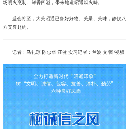
场明火烹制、鲜香四溢，带来地道昭通烟火味。
盛会将至，大美昭通已备好好物、美景、美味，静候八
方宾客赴约。
记者：马礼琼 陈忠华 汪健 实习记者：兰波 文/图/视频