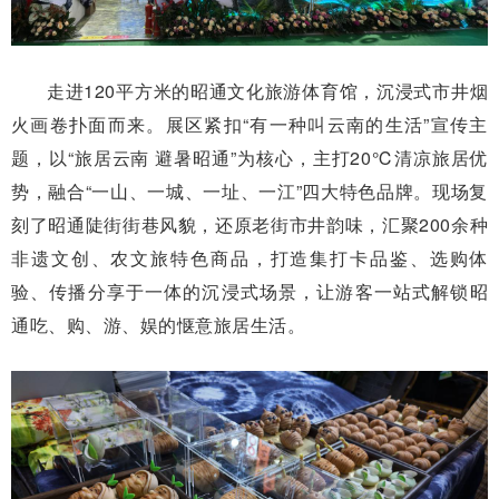
走进120平方米的昭通文化旅游体育馆，沉浸式市井烟
火画卷扑面而来。展区紧扣“有一种叫云南的生活”宣传主
题，以“旅居云南 避暑昭通”为核心，主打20℃清凉旅居优
势，融合“一山、一城、一址、一江”四大特色品牌。现场复
刻了昭通陡街街巷风貌，还原老街市井韵味，汇聚200余种
非遗文创、农文旅特色商品，打造集打卡品鉴、选购体
验、传播分享于一体的沉浸式场景，让游客一站式解锁昭
通吃、购、游、娱的惬意旅居生活。