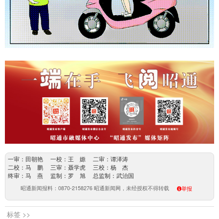
一审：田朝艳 一校：王 嫄 二审：谭泽涛
二校：马 鹏 三审：聂学虎 三校：杨 杰
终审：马 燕 监制：罗 旭 总监制：武治国
昭通新闻报料：0870-2158276 昭通新闻网，未经授权不得转载
举报
标签 >>