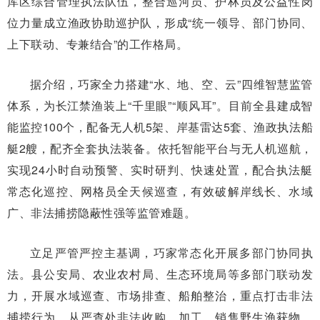
库区综合管理执法队伍，整合巡河员、护林员及公益性岗
位力量成立渔政协助巡护队，形成“统一领导、部门协同、
上下联动、专兼结合”的工作格局。
据介绍，巧家全力搭建“水、地、空、云”四维智慧监管
体系，为长江禁渔装上“千里眼”“顺风耳”。目前全县建成智
能监控100个，配备无人机5架、岸基雷达5套、渔政执法船
艇2艘，配齐全套执法装备。依托智能平台与无人机巡航，
实现24小时自动预警、实时研判、快速处置，配合执法艇
常态化巡控、网格员全天候巡查，有效破解岸线长、水域
广、非法捕捞隐蔽性强等监管难题。
立足严管严控主基调，巧家常态化开展多部门协同执
法。县公安局、农业农村局、生态环境局等多部门联动发
力，开展水域巡查、市场排查、船舶整治，重点打击非法
捕捞行为，从严查处非法收购、加工、销售野生渔获物。