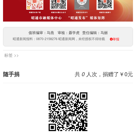
值班编审：马燕 审核：聂学虎 责任编辑：马丽
昭通新闻报料：0870-2158276 昭通新闻网，未经授权不得转载
举报
标签 >>
共
人次，捐赠了￥
0
元
随手捐
0