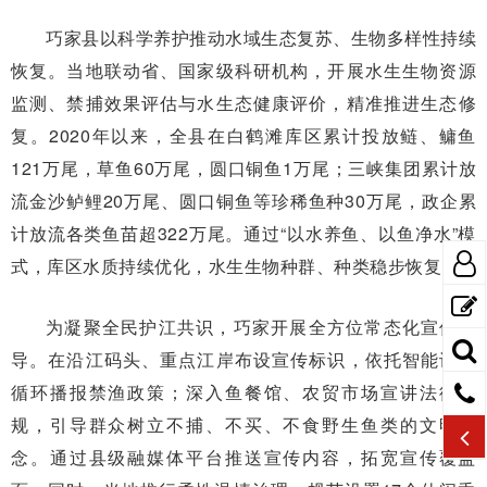
巧家县以科学养护推动水域生态复苏、生物多样性持续
恢复。当地联动省、国家级科研机构，开展水生生物资源
监测、禁捕效果评估与水生态健康评价，精准推进生态修
复。2020年以来，全县在白鹤滩库区累计投放鲢、鳙鱼
121万尾，草鱼60万尾，圆口铜鱼1万尾；三峡集团累计放
流金沙鲈鲤20万尾、圆口铜鱼等珍稀鱼种30万尾，政企累
计放流各类鱼苗超322万尾。通过“以水养鱼、以鱼净水”模
式，库区水质持续优化，水生生物种群、种类稳步恢复。
为凝聚全民护江共识，巧家开展全方位常态化宣传引
导。在沿江码头、重点江岸布设宣传标识，依托智能设备
循环播报禁渔政策；深入鱼餐馆、农贸市场宣讲法律法
规，引导群众树立不捕、不买、不食野生鱼类的文明理
念。通过县级融媒体平台推送宣传内容，拓宽宣传覆盖