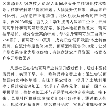
区常态化组织农技人员深入田间地头开展精细化技术指
导，精准破解果品提质难题，大幅提升优质果、商品果产
出比例。为深挖产业附加值，社区积极延伸葡萄产业链
条。自2023年起，曹先文主动对接省内深加工企业，开展
葡萄果汁和葡萄酒研发探索。依托本地昼夜温差大、葡萄
挂果期长、糖分含量高的特点，每5公斤葡萄可加工自流汁
750毫升、葡萄酒1500毫升，成功打造“昭田秋酿”本土特色
品牌。自流汁每瓶售价58元、葡萄酒每瓶售价38元，让盛
产期次果转化为增收好物，有效盘活农产品资源，拓宽农
户多元增收渠道。
凤凰社区在推动葡萄产业转型升级过程中，通过丰富优
质品种，实现了早、中、晚熟品种交替上市；通过尝试葡
萄园内套种冬草莓，实现了果农增收，提升了土地利用
率；通过探索深加工，实现了产品多元化。目前，因产业
规模受限，葡萄深加工环节还需委托外地企业完成。接下
来，凤凰社区将继续发挥党组织引领作用，通过能人带
动、规范化种植管理，继续提升品质，实现产业规模化发