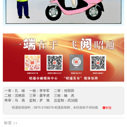
一审：孔 竣 一校：李学军 二审：何田田
二校：沈艳琼 三审：聂学虎 三校：杨 杰
终审：马 燕 监制：罗 旭 总监制：武治国
昭通新闻报料：0870-2158276 昭通新闻网，未经授权不得转载
举报
标签 >>