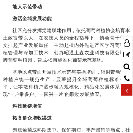
能人示范带动
激活全域发展动能
社区充分发挥党建联建作用，依托葡萄种植协会培育本
土致富带头人。在农技人员的全程指导下，协会骨干曹先
文扛起产业发展重任，主动赴省内外先进产区学习葡萄种
植管理与深加工技术，创办昭通土森农业科技有限公司山
脚葡萄种植园，建成45亩标准化葡萄示范基地。
基地以点带面开展技术示范与实操培训，辐射带动辖区
种植户统一规范生产，显著提升全域葡萄种植标准化水
平，让零散种植户逐步融入规模化、精品化发展体系，实
现“一户带多户、一园兴一片”的联动发展效应。
科技延链增值
拓宽群众增收渠道
聚焦葡萄成熟期集中、保鲜期短、丰产滞销等痛点，社