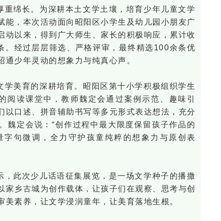
厚重绵长。为深耕本土文学土壤，培育少年儿童文学
赋能，本次活动面向昭阳区小学生及幼儿园小朋友广
启动以来，得到广大师生、家长的积极响应，累计收
条。经过层层筛选、严格评审，最终精选100余条优
昭通少年灵动的想象力与纯真心声。
文学美育的深耕培育。昭阳区第十小学积极组织学生
级的阅读课堂中，教师魏定会通过案例示范、趣味引
们以口述、拼音辅助书写等多元形式表达想法，充分
。魏定会说：“创作过程中最大限度保留孩子作品的
量字句微调，全力守护孩童纯粹的想象力与原创表
示，此次少儿话语征集展览，是一场文学种子的播撒
以家乡古城为创作载体，让孩子们在观察、思考与创
审美素养，让文学浸润童年，让美育落地生根。