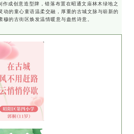
制作成创意造型牌，错落布置在昭通文庙林木绿地之
灵动的童心童语温柔交融，厚重的古城文脉与崭新的
肃穆的古街区焕发温情暖意与盎然诗意。