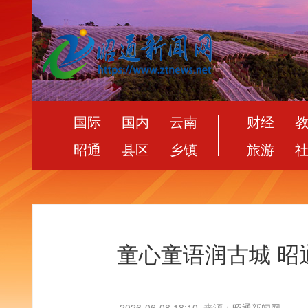
国际
国内
云南
财经
昭通
县区
乡镇
旅游
童心童语润古城 昭
2026-06-08 18:10
来源：昭通新闻网