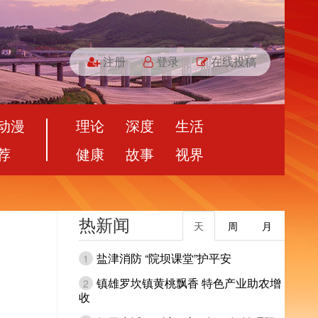
注册
登录
在线投稿
动漫
理论
深度
生活
荐
健康
故事
视界
热新闻
天
周
月
盐津消防 “院坝课堂”护平安
1
镇雄罗坎镇黄桃飘香 特色产业助农增
2
收