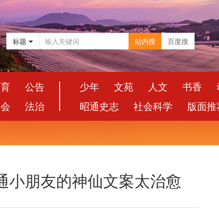
标题
站内搜
百度搜
教育
公告
少年
文苑
人文
书香
社会
法治
昭通史志
社会科学
版面推
通小朋友的神仙文案太治愈