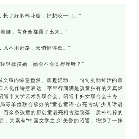
，长了好多棉花糖，好想咬一口。”
弯着腰，背脊全都露了出来。”
，风不用赶路，云悄悄停歇。”
我轻轻抚摸她，她会不会觉得痒呀？”
城文庙内绿意盎然、童趣涌动，一句句灵动鲜活的童
日常化作诗意表达，字里行间满是孩童独有的天真烂
昭通市文学艺术界联合会、昭通市妇女联合会主办，
局等单位联合承办的“童心童语·点亮古城”少儿话语
。百余条孩童的原创童语亮相古建院落，质朴纯粹的
拥，为素有“中国文学之乡”美誉的昭通，增添了一抹