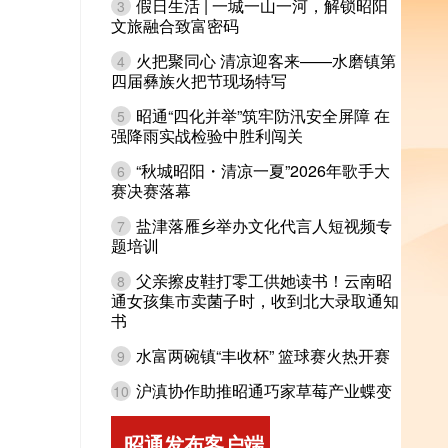
假日生活 | 一城一山一河，解锁昭阳
3
文旅融合致富密码
火把聚同心 清凉迎客来——水磨镇第
4
四届彝族火把节现场特写
昭通“四化并举”筑牢防汛安全屏障 在
5
强降雨实战检验中胜利闯关
“秋城昭阳・清凉一夏”2026年歌手大
6
赛决赛落幕
盐津落雁乡举办文化代言人短视频专
7
题培训
父亲擦皮鞋打零工供她读书！云南昭
8
通女孩集市卖菌子时，收到北大录取通知
书
水富两碗镇“丰收杯” 篮球赛火热开赛
9
沪滇协作助推昭通巧家草莓产业蝶变
10
昭通发布客户端