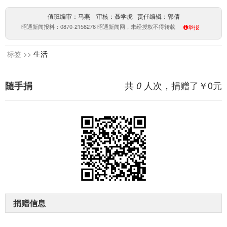
值班编审：马燕 审核：聂学虎 责任编辑：郭倩
昭通新闻报料：0870-2158276 昭通新闻网，未经授权不得转载
举报
标签 >>
生活
共
人次，捐赠了￥
0
元
随手捐
0
捐赠信息