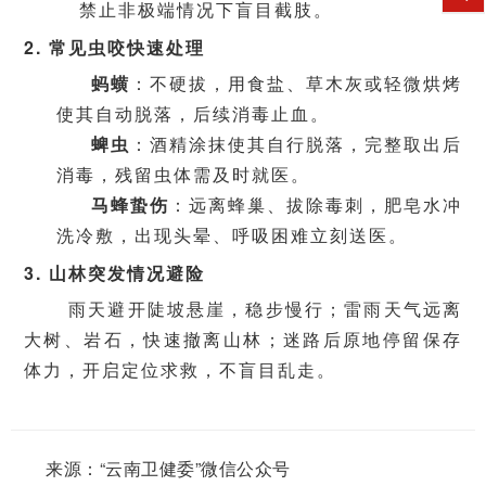
禁止非极端情况下盲目截肢。
2. 常见虫咬快速处理
蚂蟥
：不硬拔，用食盐、草木灰或轻微烘烤
使其自动脱落，后续消毒止血。
蜱虫
：酒精涂抹使其自行脱落，完整取出后
消毒，残留虫体需及时就医。
马蜂蛰伤
：远离蜂巢、拔除毒刺，肥皂水冲
洗冷敷，出现头晕、呼吸困难立刻送医。
3. 山林突发情况避险
雨天避开陡坡悬崖，稳步慢行；雷雨天气远离
大树、岩石，快速撤离山林；迷路后原地停留保存
体力，开启定位求救，不盲目乱走。
来源：
“
云南卫健委”微信公众号