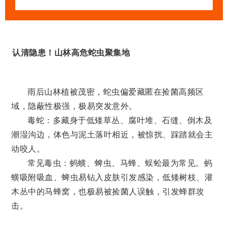
认清隐患！山林高危蛇虫聚集地
雨后山林植被茂密，蛇虫偏爱藏匿在捡菌高频区
域，隐蔽性极强，极易突发意外。
毒蛇
：多藏身于低矮草丛、腐叶堆、石缝、倒木及
潮湿沟边，体色与泥土落叶相近，被惊扰、踩踏就会主
动咬人。
常见毒虫
：蚂蟥、蜱虫、马蜂、蜈蚣最为常见。蚂
蟥吸附吸血、蜱虫易钻入皮肤引发感染，低矮树枝、灌
木丛中的马蜂窝，也极易被捡菌人误触，引发蜂群攻
击。