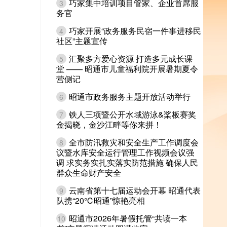
巧家集中培训项目管家、企业首席服
3
务官
巧家开展“政务服务民宿一件事进移民
4
社区”主题宣传
汇聚多方爱心资源 打造多元成长课
5
堂 —— 昭通市儿童福利院开展暑期夏令
营侧记
昭通市政务服务主题开放活动举行
6
铁人三项暨公开水域游泳&桨板赛奖
7
金揭晓，金沙江畔等你来拼！
全市防汛救灾和安全生产工作调度会
8
议暨水库安全运行管理工作视频会议强
调 求实务实扎实落实防范措施 确保人民
群众生命财产安全
云南省第十七届运动会开幕 昭通代表
9
队携“20℃昭通”惊艳亮相
昭通市2026年暑假托管“共读一本
10