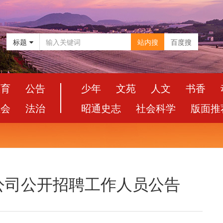
标题
站内搜
百度搜
教育
公告
少年
文苑
人文
书香
社会
法治
昭通史志
社会科学
版面推
公司公开招聘工作人员公告