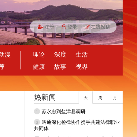
注册
登录
在线投稿
动漫
理论
深度
生活
荐
健康
故事
视界
热新闻
天
周
月
苏永忠到盐津县调研
1
昭通深化检律协作携手共建法律职业
2
共同体