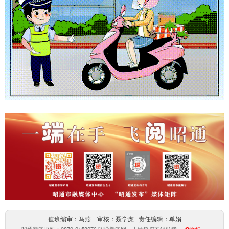
值班编审：马燕 审核：聂学虎 责任编辑：单娟