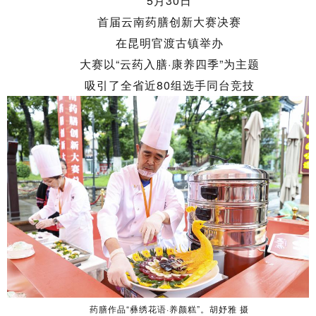
5月30日
首届云南药膳创新大赛决赛
在昆明官渡古镇举办
大赛以“云药入膳·康养四季”为主题
吸引了全省近80组选手同台竞技
药膳作品“彝绣花语·养颜糕”。胡妤雅 摄