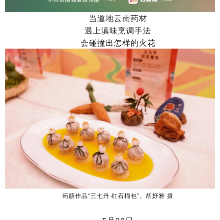
当道地云南药材
遇上滇味烹调手法
会碰撞出怎样的火花
药膳作品“三七丹·红石榴包”。胡妤雅 摄