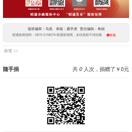
值班编审：马燕 审核：聂学虎 责任编辑：单娟
昭通新闻报料：0870-2158276 昭通新闻网，未经授权不得转载
举报
标签 >>
共
人次，捐赠了￥
0
元
随手捐
0