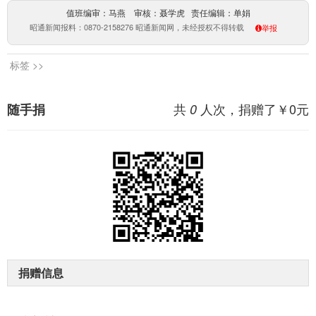
值班编审：马燕 审核：聂学虎 责任编辑：单娟
昭通新闻报料：0870-2158276 昭通新闻网，未经授权不得转载
举报
标签 >>
共
人次，捐赠了￥
0
元
随手捐
0
捐赠信息