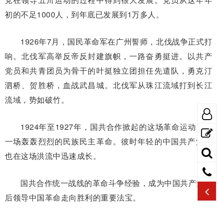
初的不足1000人，到年底已发展到1万多人。
1926年7月，国民革命军在广州誓师，北伐战争正式打
响。北伐军高举反帝反封建旗帜，一路奋勇挺进。以共产
党员和共青团员为骨干的叶挺独立团担任先遣队，勇克汀
泗桥、贺胜桥，血战武昌城。北伐军从珠江流域打到长江
流域，势如破竹。
1924年至1927年，国共合作掀起的这场革命运动，是
一场轰轰烈烈的民族民主革命。彼时年轻的中国共产党，
也在这场洪流中迅速成长。
国共合作统一战线的革命斗争经验，成为中国共产党日
后领导中国革命走向胜利的重要法宝。