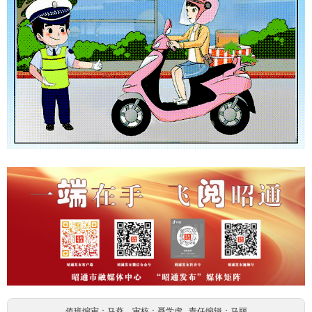
值班编审：马燕 审核：聂学虎 责任编辑：马丽