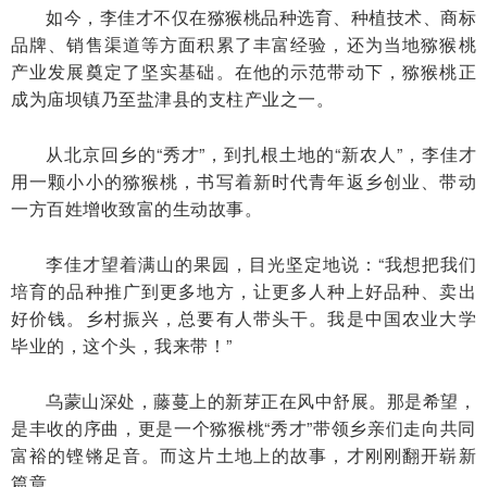
如今，李佳才不仅在猕猴桃品种选育、种植技术、商标
品牌、销售渠道等方面积累了丰富经验，还为当地猕猴桃
产业发展奠定了坚实基础。在他的示范带动下，猕猴桃正
成为庙坝镇乃至盐津县的支柱产业之一。
从北京回乡的“秀才”，到扎根土地的“新农人”，李佳才
用一颗小小的猕猴桃，书写着新时代青年返乡创业、带动
一方百姓增收致富的生动故事。
李佳才望着满山的果园，目光坚定地说：“我想把我们
培育的品种推广到更多地方，让更多人种上好品种、卖出
好价钱。乡村振兴，总要有人带头干。我是中国农业大学
毕业的，这个头，我来带！”
乌蒙山深处，藤蔓上的新芽正在风中舒展。那是希望，
是丰收的序曲，更是一个猕猴桃“秀才”带领乡亲们走向共同
富裕的铿锵足音。而这片土地上的故事，才刚刚翻开崭新
篇章。