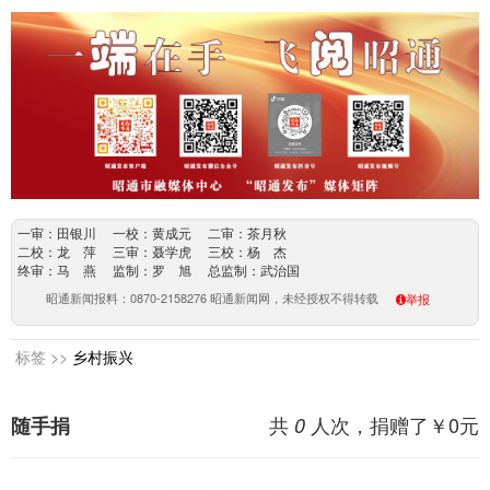
一审：田银川 一校：黄成元 二审：茶月秋
二校：龙 萍 三审：聂学虎 三校：杨 杰
终审：马 燕 监制：罗 旭 总监制：武治国
昭通新闻报料：0870-2158276 昭通新闻网，未经授权不得转载
举报
标签 >>
乡村振兴
共
人次，捐赠了￥
0
元
随手捐
0