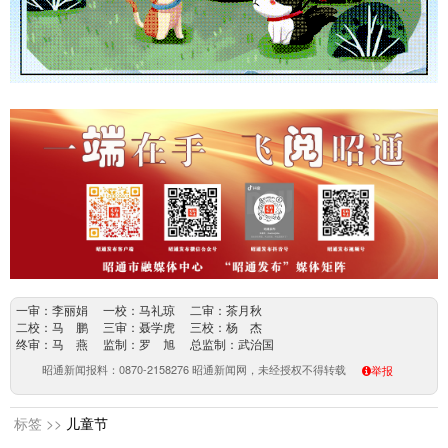
一审：李丽娟 一校：马礼琼 二审：茶月秋
二校：马 鹏 三审：聂学虎 三校：杨 杰
终审：马 燕 监制：罗 旭 总监制：武治国
昭通新闻报料：0870-2158276 昭通新闻网，未经授权不得转载
举报
标签 >>
儿童节