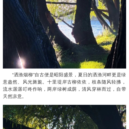
“洒渔烟柳”自古便是昭阳盛景，夏日的洒渔河畔更是绿
意盎然、风光旖旎。十里堤岸古柳依依，枝条随风轻拂，
流水潺潺叮咚作响，两岸绿树成荫，清风穿林而过，自带
天然凉意。