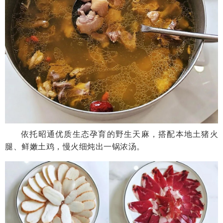
依托昭通优质生态孕育的野生天麻，搭配本地土猪火
腿、鲜嫩土鸡，慢火细炖出一锅浓汤。