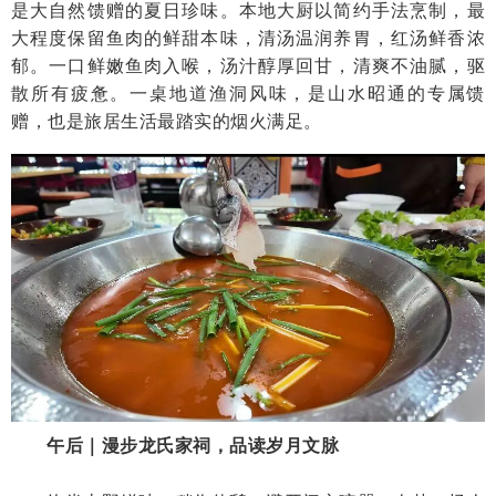
是大自然馈赠的夏日珍味。本地大厨以简约手法烹制，最
大程度保留鱼肉的鲜甜本味，清汤温润养胃，红汤鲜香浓
郁。一口鲜嫩鱼肉入喉，汤汁醇厚回甘，清爽不油腻，驱
散所有疲惫。一桌地道渔洞风味，是山水昭通的专属馈
赠，也是旅居生活最踏实的烟火满足。
午后｜漫步龙氏家祠，品读岁月文脉