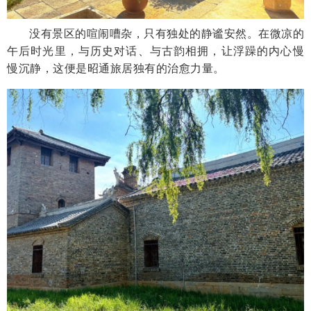
没有景区的喧闹嘈杂，只有独处的静谧安然。在微凉的
午后时光里，与历史对话、与古韵相拥，让浮躁的内心慢
慢沉静，这便是昭通旅居独有的治愈力量。