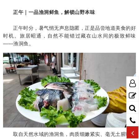
正午｜一品渔洞鲜鱼，解锁山野本味
正午时分，暑气悄无声息隐匿，正是品尝地道美食的好
时机。旅居昭通，自然不能错过藏在山水间的极致鲜味
——渔洞鱼。
取自天然水域的渔洞鱼，肉质细嫩紧实、毫无土腥味，