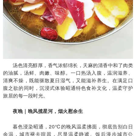
汤色清亮醇厚，香气浓郁绵长，天麻的清香中和了肉类
的油腻，汤鲜、肉嫩、味醇。一口热汤入腹，温润滋养、
清爽不燥，既能驱散夏日湿气，又能滋补养生。在满足口
腹之欲的同时，沉浸式体验昭通特色食补文化，温柔守护
旅居的每一段时光。
夜晚｜晚风揽星河，烟火慰余生
暮色浸染昭通，20℃的晚风温柔拂面，彻底告别白日
余温，城市褪去喧嚣，尽显温柔静谧。饭后漫步城市公