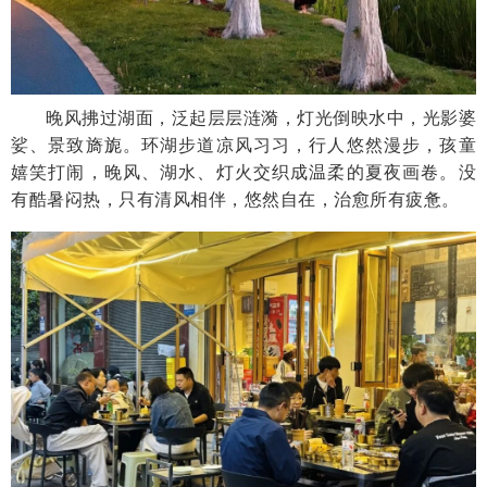
晚风拂过湖面，泛起层层涟漪，灯光倒映水中，光影婆
娑、景致旖旎。环湖步道凉风习习，行人悠然漫步，孩童
嬉笑打闹，晚风、湖水、灯火交织成温柔的夏夜画卷。没
有酷暑闷热，只有清风相伴，悠然自在，治愈所有疲惫。