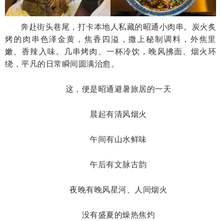
奔赴街头巷尾，打卡本地人私藏的昭通小肉串。炭火炙
烤的肉串色泽金黄，焦香四溢，撒上秘制调料，外焦里
嫩、香辣入味。几串烤肉、一杯冷饮，晚风拂面、烟火环
绕，平凡的日常瞬间圆满治愈。
这，便是昭通避暑旅居的一天
晨起有清风烟火
午间有山水鲜味
午后有文脉古韵
夜晚有晚风星河、人间烟火
没有盛夏的燥热焦灼