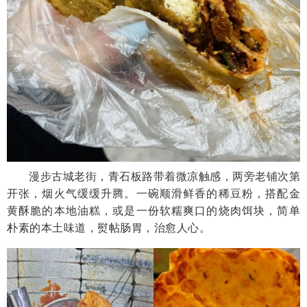
漫步古城老街，青石板路带着微凉触感，两旁老铺次第
开张，烟火气缓缓升腾。一碗顺滑鲜香的稀豆粉，搭配金
黄酥脆的本地油糕，或是一份软糯爽口的烧肉饵块，简单
朴素的本土味道，熨帖肠胃，治愈人心。