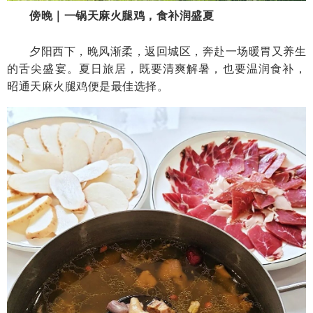
傍晚｜一锅天麻火腿鸡，食补润盛夏
夕阳西下，晚风渐柔，返回城区，奔赴一场暖胃又养生
的舌尖盛宴。夏日旅居，既要清爽解暑，也要温润食补，
昭通天麻火腿鸡便是最佳选择。