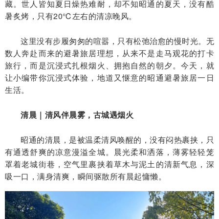
藏。世人皆知夏日燥热难耐，却不知昭通的夏天，没有酷
暑炙烤，只有20℃左右的清凉晚风。
这里没有步履匆匆的喧嚣，只有松弛治愈的慢时光。无
数人奔赴而来的避暑旅居理想，从来不是走马观花的打卡
旅行，而是沉浸式扎根烟火、拥抱自然的朝夕。今天，就
让小编带你沉浸式体验，地道又惬意的昭通避暑旅居一日
生活。
清晨｜清风伴晨雾，古城遇烟火
昭通的清晨，是被温柔清风唤醒的，没有闷热裹挟，只
有通透舒爽的凉意漫溢全城。晨光柔和洒落，薄雾轻轻笼
罩着老城街巷，空气里裹挟着草木与泥土的清新气息，深
吸一口，满身清爽，瞬间驱散所有晨起慵懒。