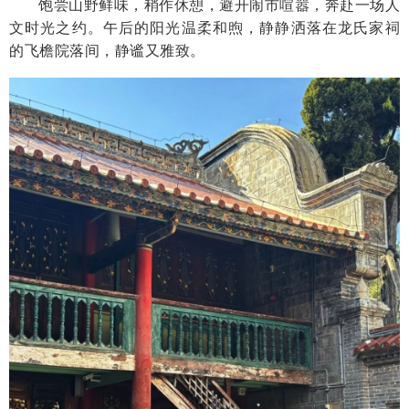
饱尝山野鲜味，稍作休憩，避开闹市喧嚣，奔赴一场人
文时光之约。午后的阳光温柔和煦，静静洒落在龙氏家祠
的飞檐院落间，静谧又雅致。