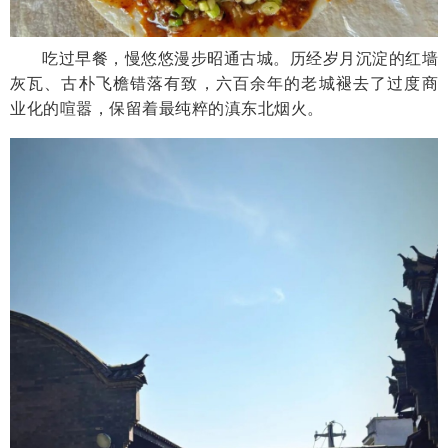
吃过早餐，慢悠悠漫步昭通古城。历经岁月沉淀的红墙
灰瓦、古朴飞檐错落有致，六百余年的老城褪去了过度商
业化的喧嚣，保留着最纯粹的滇东北烟火。