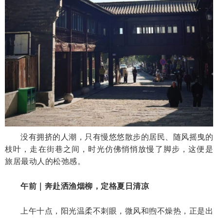
没有拥挤的人潮，只有慢悠悠散步的居民、随风摇曳的
枝叶，走在街巷之间，时光仿佛悄悄放慢了脚步，这便是
旅居最动人的松弛感。
午前｜奔赴洒渔烟柳，定格夏日清凉
上午十点，阳光温柔不刺眼，微风和煦不燥热，正是出