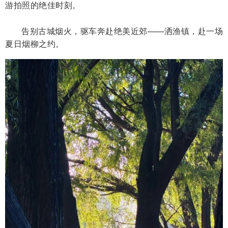
游拍照的绝佳时刻。
告别古城烟火，驱车奔赴绝美近郊——洒渔镇，赴一场
夏日烟柳之约。