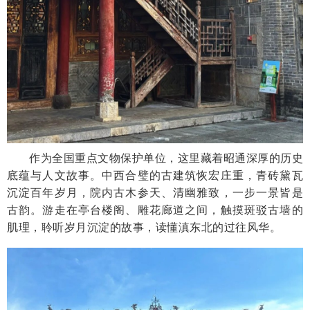
作为全国重点文物保护单位，这里藏着昭通深厚的历史
底蕴与人文故事。中西合璧的古建筑恢宏庄重，青砖黛瓦
沉淀百年岁月，院内古木参天、清幽雅致，一步一景皆是
古韵。游走在亭台楼阁、雕花廊道之间，触摸斑驳古墙的
肌理，聆听岁月沉淀的故事，读懂滇东北的过往风华。