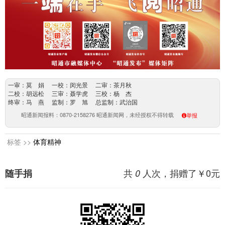
一审：莫 娟 一校：闵光景 二审：茶月秋
二校：胡远松 三审：聂学虎 三校：杨 杰
终审：马 燕 监制：罗 旭 总监制：武治国
昭通新闻报料：0870-2158276 昭通新闻网，未经授权不得转载
举报
标签 >>
体育精神
共
人次，捐赠了￥
0
元
随手捐
0