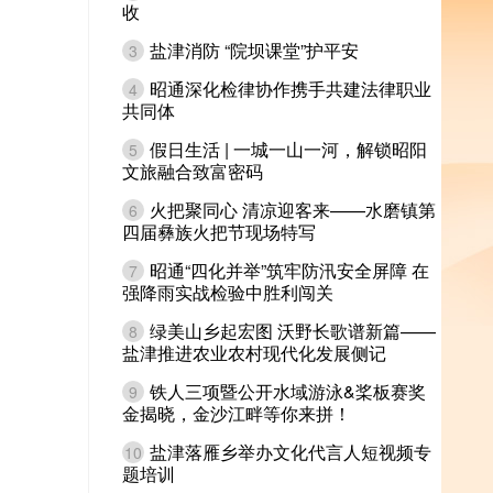
收
盐津消防 “院坝课堂”护平安
3
昭通深化检律协作携手共建法律职业
4
共同体
假日生活 | 一城一山一河，解锁昭阳
5
文旅融合致富密码
火把聚同心 清凉迎客来——水磨镇第
6
四届彝族火把节现场特写
昭通“四化并举”筑牢防汛安全屏障 在
7
强降雨实战检验中胜利闯关
绿美山乡起宏图 沃野长歌谱新篇——
8
盐津推进农业农村现代化发展侧记
铁人三项暨公开水域游泳&桨板赛奖
9
金揭晓，金沙江畔等你来拼！
盐津落雁乡举办文化代言人短视频专
10
题培训