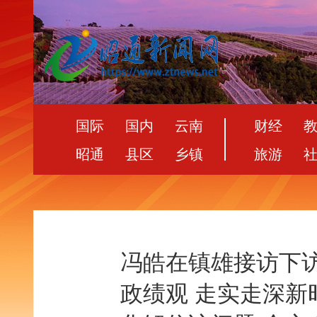
国际
国内
云南
财经
昭通
县区
乡镇
旅游
冯皓在镇雄接访下
政绩观 走实走深新