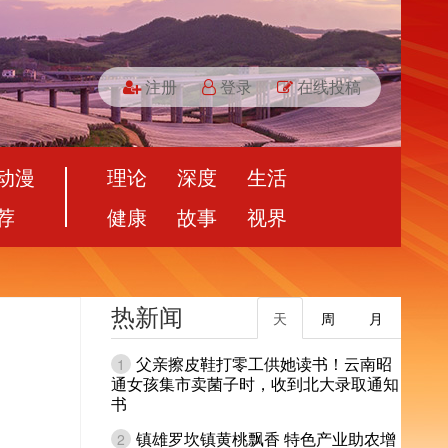
注册
登录
在线投稿
动漫
理论
深度
生活
荐
健康
故事
视界
热新闻
天
周
月
父亲擦皮鞋打零工供她读书！云南昭
1
通女孩集市卖菌子时，收到北大录取通知
书
镇雄罗坎镇黄桃飘香 特色产业助农增
2