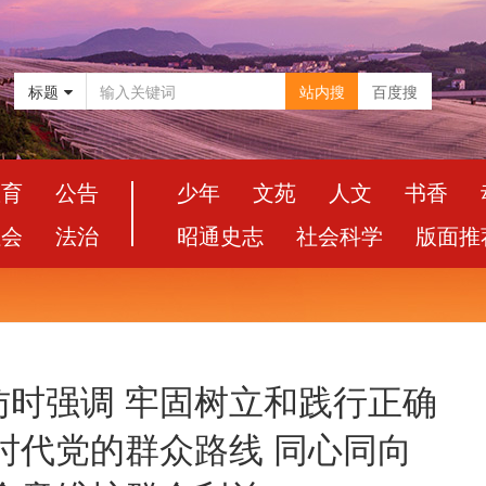
标题
站内搜
百度搜
教育
公告
少年
文苑
人文
书香
社会
法治
昭通史志
社会科学
版面推
访时强调 牢固树立和践行正确
时代党的群众路线 同心同向