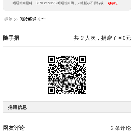
昭通新闻报料：0870-2158276 昭通新闻网，未经授权不得转载
举报
标签 >>
阅读昭通·少年
共
人次，捐赠了￥
0
元
随手捐
0
捐赠信息
条评论
网友评论
0