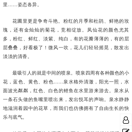
里……姿态各异。
花圃里更是争奇斗艳。粉红的月季和杜鹃、鲜艳的玫
瑰，还有金灿灿的菊花，竞相绽放。凤仙花的颜色尤其
多，粉红、鲜红、淡紫、纯白，有的花瓣薄薄的，有的层
层叠叠，好看极了！微风一吹，花儿们轻轻摇晃，散发出
淡淡的清香。
最吸引人的就是中间的喷泉。喷泉四周有各种颜色的小
花，蓝色、黄色、粉色……泉水格外清澈，阳光一照，水
面波光粼粼，红色、白色的鲤鱼在水里游来游去。泉水从
一条石头做的鱼嘴里喷出来，发出悦耳的声响。泉水静静
地滋润着园中的花草，而我们也仿佛拥有了自由生长的快
乐与底气。