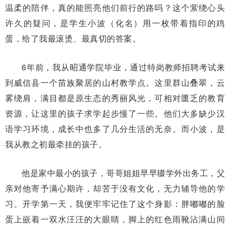
温柔的陪伴，真的能照亮他们前行的路吗？这个萦绕心头
许久的疑问，是学生小波（化名）用一枚带着指印的鸡
蛋，给了我最滚烫、最真切的答案。
6年前，我从昭通学院毕业，通过特岗教师招聘考试来
到威信县一个苗族聚居的山村教学点。这里群山叠翠，云
雾绕肩，满目都是原生态的秀丽风光，可相对匮乏的教育
资源，让这里的孩子求学起步慢了一些。他们大多缺少汉
语学习环境，成长中也多了几分生活的无奈。而小波，是
我从教之初最牵挂的孩子。
他是家中最小的孩子，哥哥姐姐早早辍学外出务工，父
亲对他寄予满心期许，却苦于没有文化，无力辅导他的学
习。开学第一天，我便牢牢记住了这个身影：胖嘟嘟的脸
蛋上嵌着一双水汪汪的大眼睛，脚上的红色雨靴沾满山间