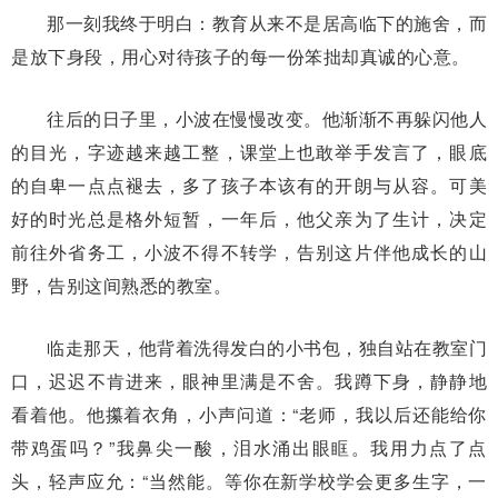
那一刻我终于明白：教育从来不是居高临下的施舍，而
是放下身段，用心对待孩子的每一份笨拙却真诚的心意。
往后的日子里，小波在慢慢改变。他渐渐不再躲闪他人
的目光，字迹越来越工整，课堂上也敢举手发言了，眼底
的自卑一点点褪去，多了孩子本该有的开朗与从容。可美
好的时光总是格外短暂，一年后，他父亲为了生计，决定
前往外省务工，小波不得不转学，告别这片伴他成长的山
野，告别这间熟悉的教室。
临走那天，他背着洗得发白的小书包，独自站在教室门
口，迟迟不肯进来，眼神里满是不舍。我蹲下身，静静地
看着他。他攥着衣角，小声问道：“老师，我以后还能给你
带鸡蛋吗？”我鼻尖一酸，泪水涌出眼眶。我用力点了点
头，轻声应允：“当然能。等你在新学校学会更多生字，一