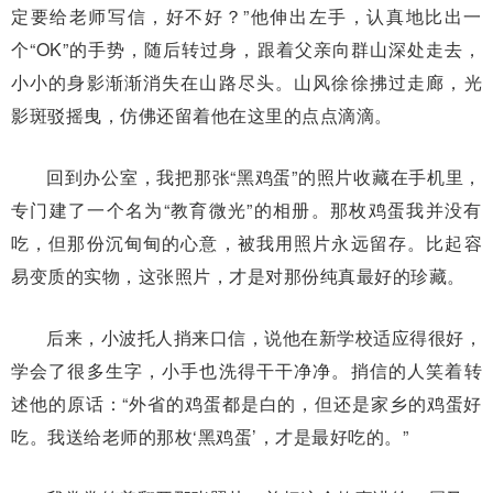
定要给老师写信，好不好？”他伸出左手，认真地比出一
个“OK”的手势，随后转过身，跟着父亲向群山深处走去，
小小的身影渐渐消失在山路尽头。山风徐徐拂过走廊，光
影斑驳摇曳，仿佛还留着他在这里的点点滴滴。
回到办公室，我把那张“黑鸡蛋”的照片收藏在手机里，
专门建了一个名为“教育微光”的相册。那枚鸡蛋我并没有
吃，但那份沉甸甸的心意，被我用照片永远留存。比起容
易变质的实物，这张照片，才是对那份纯真最好的珍藏。
后来，小波托人捎来口信，说他在新学校适应得很好，
学会了很多生字，小手也洗得干干净净。捎信的人笑着转
述他的原话：“外省的鸡蛋都是白的，但还是家乡的鸡蛋好
吃。我送给老师的那枚‘黑鸡蛋’，才是最好吃的。”