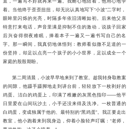
直，一遍写不好就再来一遍。我耐心地陪着，他用心地学
着。当他终于歪歪扭扭，却无比认真地写下“小波”二字时，
眼眸里闪烁的光亮，时隔多年依旧清晰如初。后来他父亲
特意打来电话，声音里满是抑制不住的激动，说孩子回家
后兴奋得彻夜难眠，捧着本子一遍又一遍书写自己的名
字。那一瞬间，我真切地体悟到：教师看似微不足道的一
份坚持，却足以点亮一个孩子的小小世界，足以成全一个
家庭的殷殷期盼。
第二周清晨，小波早早地来到了教室。趁我转身取教案
的间隙，他蹑手蹑脚地走到讲台前，轻轻放下一枚剥好的
鸡蛋。洁白的鸡蛋上，印满了稚嫩的灰黑色指印——他平
日里爱在山间玩沙土，小手还没来得及洗净。一枚普通的
白鸡蛋，变成独属于他的、最特别的“黑鸡蛋”。我正要走出
教室，他小跑着来到我身边，仰着小脸轻声叮嘱：“老师，