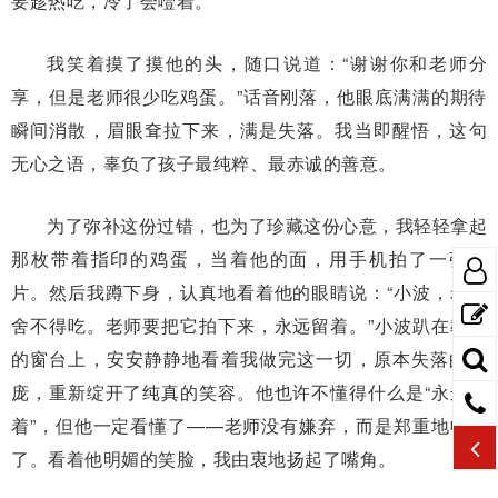
要趁热吃，冷了会噎着。”
我笑着摸了摸他的头，随口说道：“谢谢你和老师分
享，但是老师很少吃鸡蛋。”话音刚落，他眼底满满的期待
瞬间消散，眉眼耷拉下来，满是失落。我当即醒悟，这句
无心之语，辜负了孩子最纯粹、最赤诚的善意。
为了弥补这份过错，也为了珍藏这份心意，我轻轻拿起
那枚带着指印的鸡蛋，当着他的面，用手机拍了一张照
片。然后我蹲下身，认真地看着他的眼睛说：“小波，老师
舍不得吃。老师要把它拍下来，永远留着。”小波趴在教室
的窗台上，安安静静地看着我做完这一切，原本失落的脸
庞，重新绽开了纯真的笑容。他也许不懂得什么是“永远留
着”，但他一定看懂了——老师没有嫌弃，而是郑重地收下
了。看着他明媚的笑脸，我由衷地扬起了嘴角。