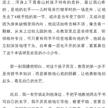
泥土，浑身上下透着山村孩子特有的质朴。最让我心疼
的，是他的右手——儿时母亲打猪草时的一场意外，让他
失去了4根手指的第一节。或许是当年受了惊吓，又或许是
因为身体缺憾变得内向，他说话始终含糊不清，像含着一
颗糖。从未上过幼儿园的他，在教室里总是坐得笔直、听
得格外专注，可只要有同学不经意地看向他的手，他就会
立刻深深地埋下头。自卑像一层化不开的浓雾，紧紧裹住
了这个本该肆意欢笑的小小少年。
那一刻我骤然明白，对这个孩子而言，教育的第一步不
是传授书本知识，而是驱散他心底的阴霾，让他勇敢地抬
起头，看见自己的光芒。
此后，我一有空就走到他身边，手把手地教他用左手书
写自己的名字。我不厌其烦地引导他，横要平稳，竖要立