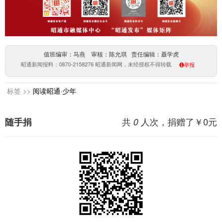
值班编审：马燕 审核：陈允琪 责任编辑：聂学虎
昭通新闻报料：0870-2158276 昭通新闻网，未经授权不得转载
举报
标签 >>
阅读昭通·少年
共
人次，捐赠了￥
0
元
随手捐
0