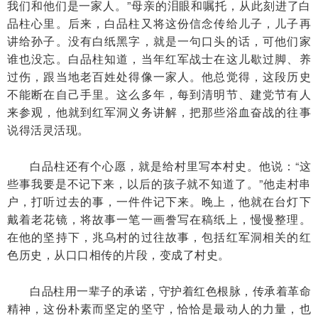
我们和他们是一家人。”母亲的泪眼和嘱托，从此刻进了白
品柱心里。后来，白品柱又将这份信念传给儿子，儿子再
讲给孙子。没有白纸黑字，就是一句口头的话，可他们家
谁也没忘。白品柱知道，当年红军战士在这儿歇过脚、养
过伤，跟当地老百姓处得像一家人。他总觉得，这段历史
不能断在自己手里。这么多年，每到清明节、建党节有人
来参观，他就到红军洞义务讲解，把那些浴血奋战的往事
说得活灵活现。
白品柱还有个心愿，就是给村里写本村史。他说：“这
些事我要是不记下来，以后的孩子就不知道了。”他走村串
户，打听过去的事，一件件记下来。晚上，他就在台灯下
戴着老花镜，将故事一笔一画誊写在稿纸上，慢慢整理。
在他的坚持下，兆乌村的过往故事，包括红军洞相关的红
色历史，从口口相传的片段，变成了村史。
白品柱用一辈子的承诺，守护着红色根脉，传承着革命
精神，这份朴素而坚定的坚守，恰恰是最动人的力量，也