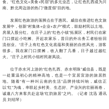
食。“红色文化+美食+民宿”的多元业态，让红色扎西成为川
南、黔北周边游的热门“微度假”目的地。
发展红色旅游的落脚点在于惠民。威信在推进红色文旅
发展中，创新“村集体+企业+农户”模式，鼓励村民以土地、
房屋入股分红。在庄子上的“红色小镇”拓展区，村民们在家
门口摆起小吃摊、开起农家乐，昔日的外出务工者纷纷回
流创业。“庄子上有红色文化底蕴和美丽的自然风光，游客
很多。我在家门口摆摊，收入翻了几番，日子越过越红
火。”庄子上村民小组村民谢凤说。
位于赤水河上游的“红色扎西、赤水明珠”威信县，既是
一处重温初心的精神高地，也是一个宜居宜游的旅居胜
地。随着“有一种叫云南的生活”品牌持续叫响，威信正
以“红”为魂，串联起乡村美、生态好、产业兴的壮丽画卷，
诚邀八方来客共赴这场“红韵旅居”之约。（记者 沈迅 通讯
员 刘绍琴）