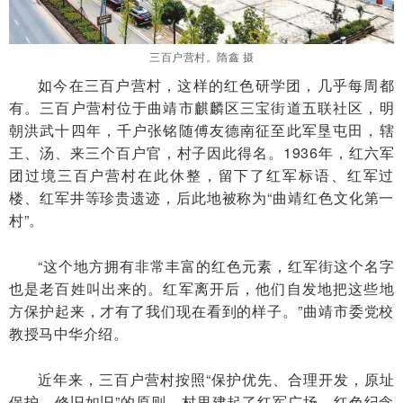
三百户营村。隋鑫 摄
如今在三百户营村，这样的红色研学团，几乎每周都
有。三百户营村位于曲靖市麒麟区三宝街道五联社区，明
朝洪武十四年，千户张铭随傅友德南征至此军垦屯田，辖
王、汤、来三个百户官，村子因此得名。1936年，红六军
团过境三百户营村在此休整，留下了红军标语、红军过
楼、红军井等珍贵遗迹，后此地被称为“曲靖红色文化第一
村”。
“这个地方拥有非常丰富的红色元素，红军街这个名字
也是老百姓叫出来的。红军离开后，他们自发地把这些地
方保护起来，才有了我们现在看到的样子。”曲靖市委党校
教授马中华介绍。
近年来，三百户营村按照“保护优先、合理开发，原址
保护、修旧如旧”的原则，村里建起了红军广场、红色纪念