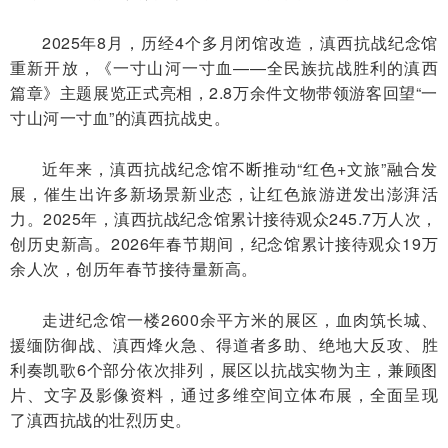
2025年8月，历经4个多月闭馆改造，滇西抗战纪念馆
重新开放，《一寸山河一寸血——全民族抗战胜利的滇西
篇章》主题展览正式亮相，2.8万余件文物带领游客回望“一
寸山河一寸血”的滇西抗战史。
近年来，滇西抗战纪念馆不断推动“红色+文旅”融合发
展，催生出许多新场景新业态，让红色旅游迸发出澎湃活
力。2025年，滇西抗战纪念馆累计接待观众245.7万人次，
创历史新高。2026年春节期间，纪念馆累计接待观众19万
余人次，创历年春节接待量新高。
走进纪念馆一楼2600余平方米的展区，血肉筑长城、
援缅防御战、滇西烽火急、得道者多助、绝地大反攻、胜
利奏凯歌6个部分依次排列，展区以抗战实物为主，兼顾图
片、文字及影像资料，通过多维空间立体布展，全面呈现
了滇西抗战的壮烈历史。