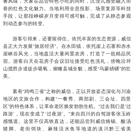
番风味，大家在品尝特色小吃的同时，沉浸式感受融入街
巷的红色文化魅力。当地利用全息投影、场景复原等科技
手段，让那段峥嵘岁月变得可感可触，完成了从静态参观
到动态参与的转变。
游客引得来，还要留得住。依托丰富的生态资源，威信
县正大力发展“旅居经济”。在水田镇，依托崖上石寨和赤水
崖峡谷风光，当地盘活大量闲置农房，打造了一批精品民
宿。游客白天在花房子会议旧址接受红色洗礼，傍晚沿环
山揽胜步道徒步吸氧，俯瞰县城全貌，感受“乌蒙磅礴”的壮
美。
素有“鸡鸣三省”之称的威信，正以开放姿态深化与川渝
地区的文旅合作，构建“一餐秀、两部剧、三会址、四景
区”的特色体系，让革命老区焕发勃勃生机。“过去我们是‘过
路游’，现在变成了‘过夜游’。”来自四川的自驾游客张玉岭
感慨道。这里不仅高铁直达，还能品尝到威信烙锅、酸汤
猪脚、老街饵块、麻辣活水鱼等地道的滇川黔三省美