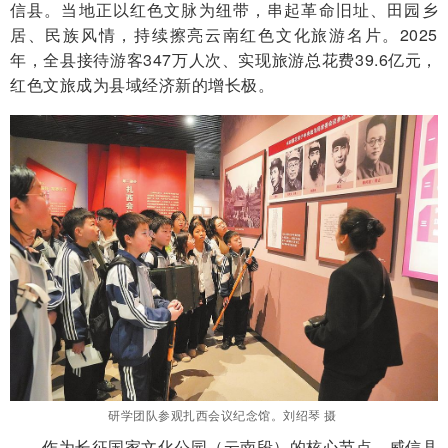
信县。当地正以红色文脉为纽带，串起革命旧址、田园乡
居、民族风情，持续擦亮云南红色文化旅游名片。2025
年，全县接待游客347万人次、实现旅游总花费39.6亿元，
红色文旅成为县域经济新的增长极。
研学团队参观扎西会议纪念馆。刘绍琴 摄
作为长征国家文化公园（云南段）的核心节点，威信县