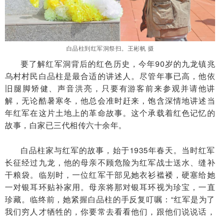
白品柱到红军洞祭扫。王彬帆 摄
要了解红军洞背后的红色历史，今年90岁的九龙镇兆
乌村村民白品柱是最合适的讲述人。尽管年事已高，他依
旧腿脚矫健、声音洪亮，只要有游客前来参观并请他讲
解，无论酷暑寒冬，他总会准时赶来，饱含深情地讲述当
年红军在这片土地上的革命故事。这个承载着红色记忆的
故事，白家已三代相传六十余年。
白品柱家与红军的故事，始于1935年春天。当时红军
长征经过九龙，他的母亲不顾危险为红军战士送水、缝补
干粮袋。临别时，一位红军干部见她衣衫褴褛，硬塞给她
一对银耳环贴补家用。母亲将那对银耳环视为珍宝，一直
珍藏。临终前，她紧握白品柱的手反复叮嘱：“红军是为了
我们穷人才牺牲的，你要常去看看他们，跟他们说说话，