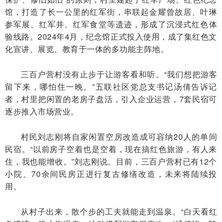
馆，打造了长一公里的红军街，串联起金耀曾故居、叶琳
参军展、红军井、红军食堂等遗迹，形成了沉浸式红色体
验线路。2024年4月，纪念馆正式投入使用，成了集红色文
化宣讲、展览、教育于一体的多功能主阵地。
三百户营村没有止步于让游客看和听。“我们想把游客
留下来，哪怕住一晚。”五联社区党总支书记汤倩告诉记
者，村里把闲置的老房子盘活，引入企业运营，7套民宿可
逐步推入市场营业。
村民刘志刚将自家闲置空房改造成可容纳20人的单间
民宿。“以前房子空着也是空着，现在搞红色旅游，有人来
住，我也能增收。”刘志刚说。目前，三百户营村已有12个
小院、70余间民房正进行复古修缮改造，未来将陆续投
用。
从村子出来，散个步的工夫就能走到温泉。“白天看红