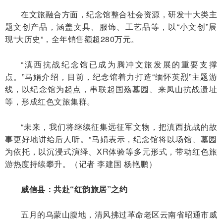
在文旅融合方面，纪念馆整合社会资源，研发十大类主
题文创产品，涵盖文具、服饰、工艺品等，以“小文创”展
现“大历史”，全年销售额超280万元。
“滇西抗战纪念馆已成为腾冲文旅发展的重要支撑
点。”马娟介绍，目前，纪念馆着力打造“缅怀英烈”主题游
线，以纪念馆为起点，串联起国殇墓园、来凤山抗战遗址
等，形成红色文旅集群。
“未来，我们将继续征集远征军文物，把滇西抗战的故
事更好地讲给后人听。”马娟表示，纪念馆将以场馆、墓园
为依托，以沉浸式演绎、XR体验等多元形式，带动红色旅
游热度持续攀升。（记者 李建国 杨艳鹏）
威信县：共赴“红韵旅居”之约
五月的乌蒙山腹地，清风拂过革命老区云南省昭通市威