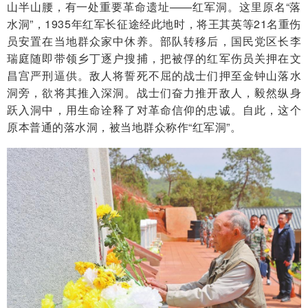
山半山腰，有一处重要革命遗址——红军洞。这里原名“落
水洞”，1935年红军长征途经此地时，将王其英等21名重伤
员安置在当地群众家中休养。部队转移后，国民党区长李
瑞庭随即带领乡丁逐户搜捕，把被俘的红军伤员关押在文
昌宫严刑逼供。敌人将誓死不屈的战士们押至金钟山落水
洞旁，欲将其推入深洞。战士们奋力推开敌人，毅然纵身
跃入洞中，用生命诠释了对革命信仰的忠诚。自此，这个
原本普通的落水洞，被当地群众称作“红军洞”。