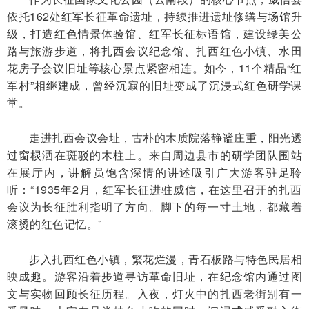
依托162处红军长征革命遗址，持续推进遗址修缮与场馆升
级，打造红色情景体验馆、红军长征标语馆，建设绿美公
路与旅游步道，将扎西会议纪念馆、扎西红色小镇、水田
花房子会议旧址等核心景点紧密相连。如今，11个精品“红
军村”相继建成，曾经沉寂的旧址变成了沉浸式红色研学课
堂。
走进扎西会议会址，古朴的木质院落静谧庄重，阳光透
过窗棂洒在斑驳的木柱上。来自周边县市的研学团队围站
在展厅内，讲解员饱含深情的讲述吸引广大游客驻足聆
听：“1935年2月，红军长征进驻威信，在这里召开的扎西
会议为长征胜利指明了方向。脚下的每一寸土地，都藏着
滚烫的红色记忆。”
步入扎西红色小镇，繁花烂漫，青石板路与特色民居相
映成趣。游客沿着步道寻访革命旧址，在纪念馆内通过图
文与实物回顾长征历程。入夜，灯火中的扎西老街别有一