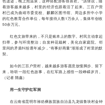
色遗迹，晚上泡温泉，这种搭配游客很喜欢。”汤倩说，随
着游客越来越多，村里的经济也跟着活了起来。三百户营
村已成为曲靖市委党校、麒麟区图书馆、周边多所中小学
的红色教育合作单位，每年接待人数1万余人，集体年创收
50余万元。
红色文旅带来的，不只是账本上的数字。村民主动拿起
扫帚，参与环境整治；自发种花栽树，美化自家庭院。邻
里间的矛盾纠纷逐年减少，“有事好商量”渐渐成了村里的默
契。
如今的三百户营村，越来越多游客愿意放慢脚步、留下
来，聆听一段红色故事，在红军路上感悟一段峥嵘岁月。
（记者 隋鑫）
用一生守护红军洞
在云南省昆明市禄劝彝族苗族自治县九龙镇鲁块村金钟