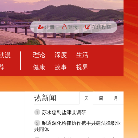
注册
登录
在线投稿
动漫
理论
深度
生活
荐
健康
故事
视界
热新闻
天
周
月
苏永忠到盐津县调研
1
昭通深化检律协作携手共建法律职业
2
共同体