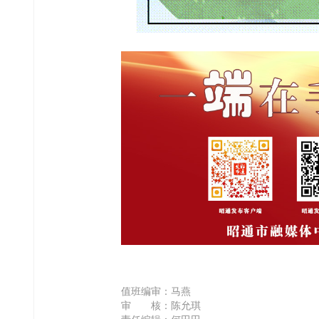
值班编审：马燕
审 核：陈允琪