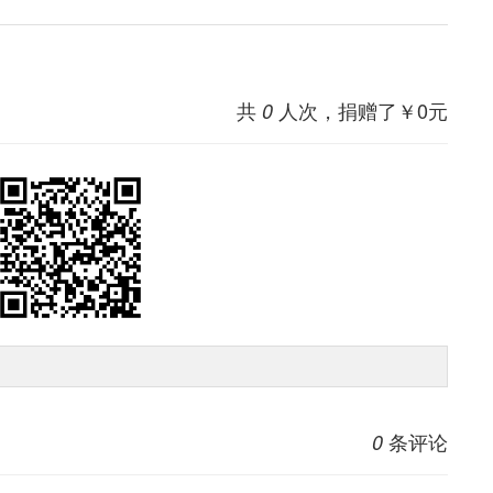
共
人次，捐赠了￥
0
元
0
条评论
0