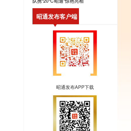
队携“20℃昭通”惊艳亮相
昭通发布客户端
昭通发布APP下载