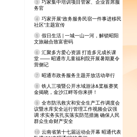
巧家集中培训项目管家、企业首席服
3
务官
巧家开展“政务服务民宿一件事进移民
4
社区”主题宣传
假日生活 | 一城一山一河，解锁昭阳
5
文旅融合致富密码
汇聚多方爱心资源 打造多元成长课
6
堂 —— 昭通市儿童福利院开展暑期夏令
营侧记
昭通市政务服务主题开放活动举行
7
铁人三项暨公开水域游泳&桨板赛奖
8
金揭晓，金沙江畔等你来拼！
全市防汛救灾和安全生产工作调度会
9
议暨水库安全运行管理工作视频会议强
调 求实务实扎实落实防范措施 确保人民
群众生命财产安全
云南省第十七届运动会开幕 昭通代表
10