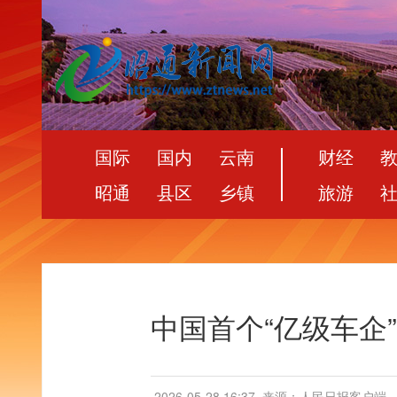
国际
国内
云南
财经
昭通
县区
乡镇
旅游
中国首个“亿级车企
2026-05-28 16:37
来源：人民日报客户端