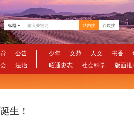
标题
站内搜
百度搜
教育
公告
少年
文苑
人文
书香
社会
法治
昭通史志
社会科学
版面推
”诞生！