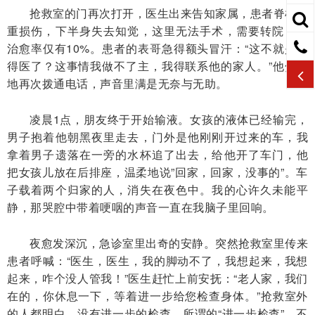
抢救室的门再次打开，医生出来告知家属，患者脊椎严
重损伤，下半身失去知觉，这里无法手术，需要转院，而
治愈率仅有10%。患者的表哥急得额头冒汗：“这不就是没
得医了？这事情我做不了主，我得联系他的家人。”他焦急
地再次拨通电话，声音里满是无奈与无助。
凌晨1点，朋友终于开始输液。女孩的液体已经输完，
男子抱着他朝黑夜里走去，门外是他刚刚开过来的车，我
拿着男子遗落在一旁的水杯追了出去，给他开了车门，他
把女孩儿放在后排座，温柔地说”回家，回家，没事的”。车
子载着两个归家的人，消失在夜色中。我的心许久未能平
静，那哭腔中带着哽咽的声音一直在我脑子里回响。
夜愈发深沉，急诊室里出奇的安静。突然抢救室里传来
患者呼喊：“医生，医生，我的脚动不了，我想起来，我想
起来，咋个没人管我！”医生赶忙上前安抚：“老人家，我们
在的，你休息一下，等着进一步给您检查身体。”抢救室外
的人都明白，没有进一步的检查，所谓的“进一步检查”，不