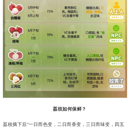
荔枝如何保鲜？
荔枝摘下后“一日而色变，二日而香变，三日而味变，四五