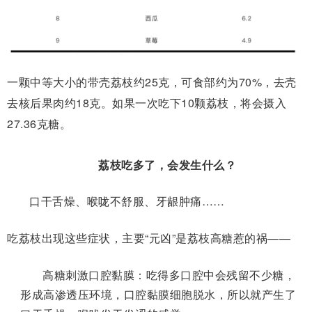
一颗中等大小的带壳荔枝约25克，可食部约为70%，去壳
去核后果肉约18克。如果一次吃下10颗荔枝，将会摄入
27.36克糖。
荔枝吃多了，会发生什么？
口干舌燥、喉咙不舒服、牙龈肿痛……
吃荔枝出现这些症状，主要
“
元凶
”
是荔枝高糖惹的祸——
高糖刺激口腔黏膜：
吃得多口腔中会残留不少糖，
形成高渗透压环境，口腔黏膜细胞脱水，所以就产生了