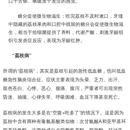
口干舌燥、喉咙发干发涩的感觉。
糖分促使微生物滋生：
吃完荔枝不及时漱口，牙缝
中隐藏的荔枝果肉和口腔中残留的糖分会促使微生物滋
生，相当于给细菌提供了养料，代谢产酸，刺激牙龈组
织引发炎症反应，表现为牙龈红肿。
“荔枝病”
所谓的
“
荔枝病
”
，其实是
荔枝引起的急性低血糖，也叫低血
糖急性脑炎综合征。
症状主要表现为头晕、乏力、出汗、
面色苍白、心悸、恶心、腹痛、腹泻，
严重者可出现突然
昏迷、抽搐、心律失常、呼吸困难、血压下降甚至死亡。
荔枝病的发生大多是在“空腹+吃多了”的情况下。
这是因为
荔
枝
中
含有两种有毒氨基酸类似物：次甘氨酸A和亚甲基环
丙基甘氨酸
，
这两种成分会阻断氨基酸、脂肪酸、甘油等