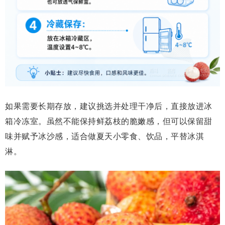
如果需要长期存放，建议挑选并处理干净后，直接放进冰
箱冷冻室。
虽然
不能
保持
鲜荔枝的脆嫩感，但可以保留甜
味
并赋予
冰沙感，适合做夏天小零食、饮品
，平替冰淇
淋。