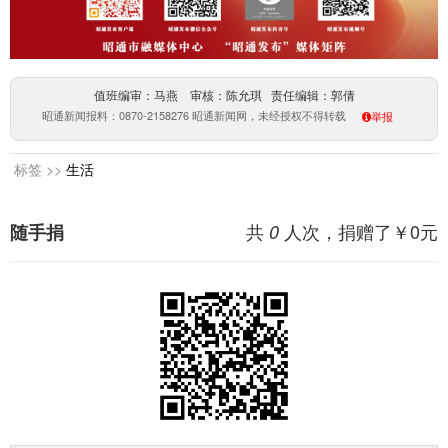
值班编审：马燕 审核：陈允琪 责任编辑：郭倩
昭通新闻报料：0870-2158276 昭通新闻网，未经授权不得转载
举报
标签 >>
生活
共
人次，捐赠了￥
0
元
随手捐
0