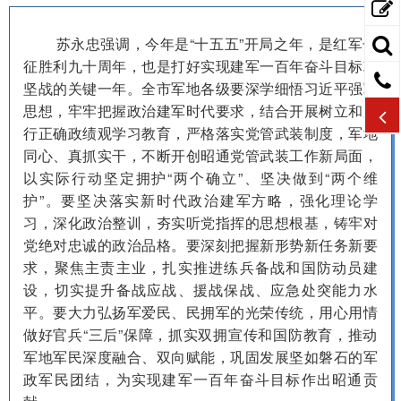
苏永忠强调，今年是“十五五”开局之年，是红军长
征胜利九十周年，也是打好实现建军一百年奋斗目标攻
坚战的关键一年。全市军地各级要深学细悟习近平强军
思想，牢牢把握政治建军时代要求，结合开展树立和践
行正确政绩观学习教育，严格落实党管武装制度，军地
同心、真抓实干，不断开创昭通党管武装工作新局面，
以实际行动坚定拥护“两个确立”、坚决做到“两个维
护”。要坚决落实新时代政治建军方略，强化理论学
习，深化政治整训，夯实听党指挥的思想根基，铸牢对
党绝对忠诚的政治品格。要深刻把握新形势新任务新要
求，聚焦主责主业，扎实推进练兵备战和国防动员建
设，切实提升备战应战、援战保战、应急处突能力水
平。要大力弘扬军爱民、民拥军的光荣传统，用心用情
做好官兵“三后”保障，抓实双拥宣传和国防教育，推动
军地军民深度融合、双向赋能，巩固发展坚如磐石的军
政军民团结，为实现建军一百年奋斗目标作出昭通贡