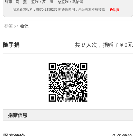
终审：马 燕 监制：罗 旭 总监制：武治国
昭通新闻报料：0870-2158276 昭通新闻网，未经授权不得转载
举报
标签 >>
会议
共
人次，捐赠了￥
0
元
随手捐
0
捐赠信息
条评论
0