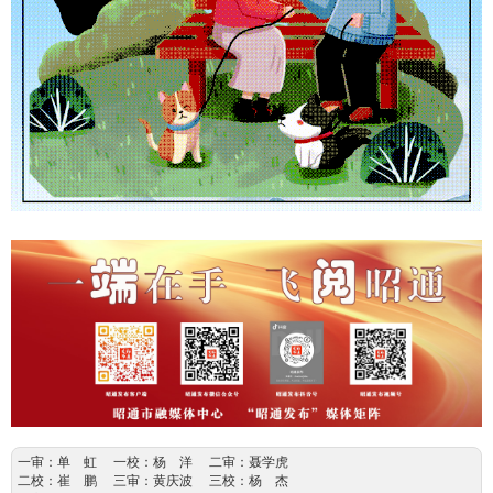
一审：单 虹 一校：杨 洋 二审：聂学虎
二校：崔 鹏 三审：黄庆波 三校：杨 杰