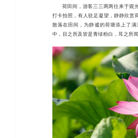
荷田间，游客三三两两往来于观
打卡拍照，有人驻足凝望，静静欣赏
散落在田间，为静谧的荷塘添上了满
中，目之所及皆是青绿粉白，耳之所