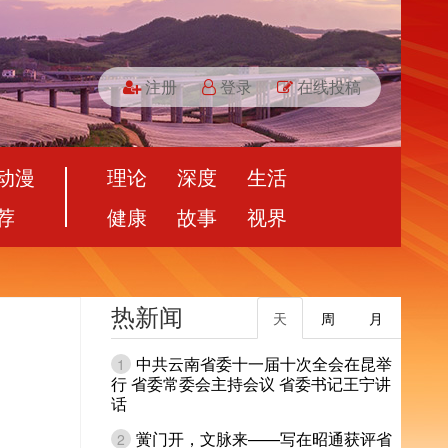
注册
登录
在线投稿
动漫
理论
深度
生活
荐
健康
故事
视界
热新闻
天
周
月
中共云南省委十一届十次全会在昆举
1
行 省委常委会主持会议 省委书记王宁讲
话
黉门开，文脉来——写在昭通获评省
2