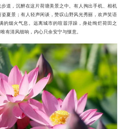
光步道，沉醉在这片荷塘美景之中。有人掏出手机、相机
荷姿夏景；有人轻声闲谈，赞叹山野风光秀丽，欢声笑语
满的烟火气息。远离城市的喧嚣浮躁，身处绚烂荷田之
闻唯有清风细响，内心只余安宁与惬意。