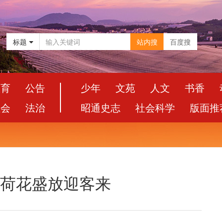
标题
站内搜
百度搜
教育
公告
少年
文苑
人文
书香
社会
法治
昭通史志
社会科学
版面推
亩荷花盛放迎客来