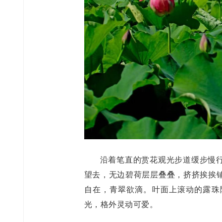
沿着笔直的赏花观光步道缓步慢
望去，无边碧荷层层叠叠，挤挤挨挨
自在，青翠欲滴。叶面上滚动的露珠
光，格外灵动可爱。