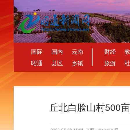
国际
国内
云南
财经
昭通
县区
乡镇
旅游
丘北白脸山村500
2026-05-28 15:05
来源：文山发布网