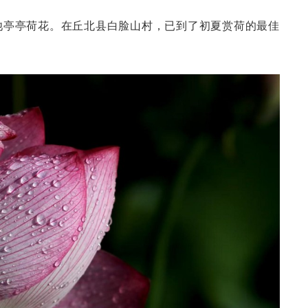
池亭亭荷花。在丘北县白脸山村，已到了初夏赏荷的最佳