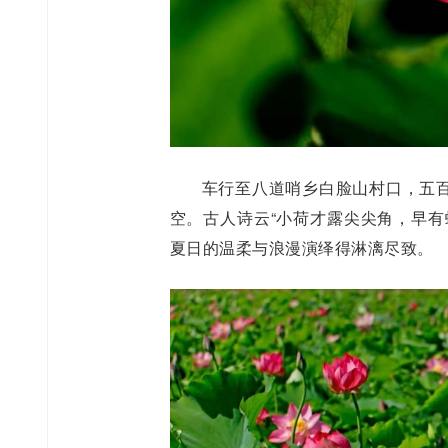
车行至八道哨乡白脸山村口，五
空。古人诗云“小荷才露尖尖角，早有
夏日的温柔与浪漫演绎得淋漓尽致。