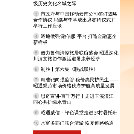
级历史文化名城之际
市政府与中国移动云南公司签订战略
3
合作协议 冯皓与李学成出席签约仪式并
举行工作座谈
昭通做强“融信服”平台 打造金融惠企
4
新样板
借力鲁甸清凉旅居联谊盛会 昭通深化
5
川滇文旅协作激活避暑康养经济
制胜丨第六集《联战联胜》
6
精准靶向强监管 稳价惠民护民生——
7
昭通规范市场价格秩序护航高质量发展
思奇宣讲·百千万行丨走进玉溪澄江：
8
同心共护绿水青山
昭通威信：绿色课堂走进乡村暑托班
9
水富多部门联合清淤 恢复道路畅通
10