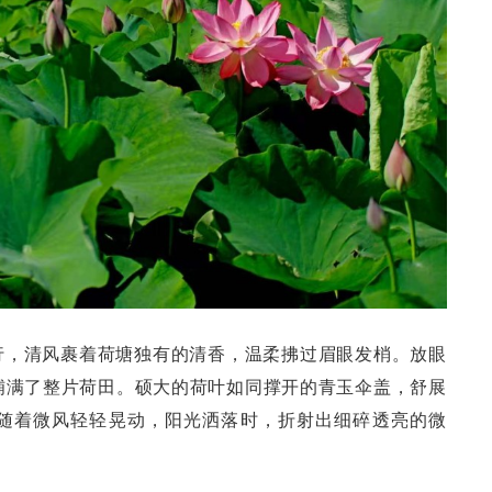
行，清风裹着荷塘独有的清香，温柔拂过眉眼发梢。放眼
铺满了整片荷田。硕大的荷叶如同撑开的青玉伞盖，舒展
随着微风轻轻晃动，阳光洒落时，折射出细碎透亮的微