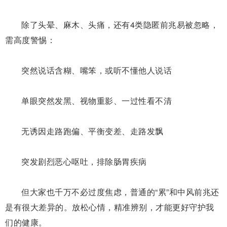
除了头晕、麻木、头痛，还有4类隐匿前兆易被忽略，
需高度警惕：
突然说话含糊、嘴笨，或听不懂他人说话
单眼突然发黑、视物重影、一过性看不清
无诱因走路跑偏、平衡变差、走路发飘
突发剧烈恶心呕吐，排除肠胃疾病
但
大家
也
千万
不必过度焦虑，普通的
“累”
和中风前兆还
是有很大差异的
。
放松心情，
精准辨别，
才能更好守护我
们的健康。