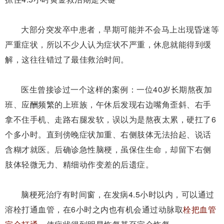
大部分突发卒中患者，早期可能并不会马上出现昏迷等
严重症状，所以不少人认为症状不严重，休息就能得到缓
解，这往往错过了最佳救治时间。
医生曾接诊过一个这样的案例：一位40岁长期熬夜加
班、应酬频繁的上班族，午休后发现右边嘴角歪斜、右手
拿不住手机、走路右腿发软，误以为是熬夜太累，硬扛了6
个多小时。直到傍晚症状加重、右侧肢体无法抬起、说话
含糊才就医。后确诊急性脑梗，虽保住生命，却留下右侧
肢体轻微无力、精细动作变差的后遗症。
脑梗死治疗有时间窗，在发病
4.5小时以内，可以通过
溶栓打通血管，在6小时之内也
有机会
通过动脉
取
栓把血管