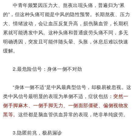
中青年频繁因压力大、熬夜出现头痛，普遍归为“累
的”，但这种头痛可能是中风的隐性预警。长期熬夜、压力
大、情绪波动，会让血压反复升高，损伤脑血管，长期积
累就可能诱发中风。
这种头痛和普通疲劳头痛不同，多无
明确诱因，突发且可能伴随头晕、头胀，休息后难以快速
缓解。
2.
最危险信号：身体一侧不对劲
“身体一侧不适”是中风最典型信号，却极易被忽视。
这
类
中风信号最明显的表现为
单侧不适
，症状
包括：
突然一
侧手脚麻木、一侧手脚无力、一侧面部僵硬、偏侧视物发
黑等
。
这些都是脑血管供血异常的表现，绝非单纯疲劳。
3.
隐匿前兆，极易漏诊