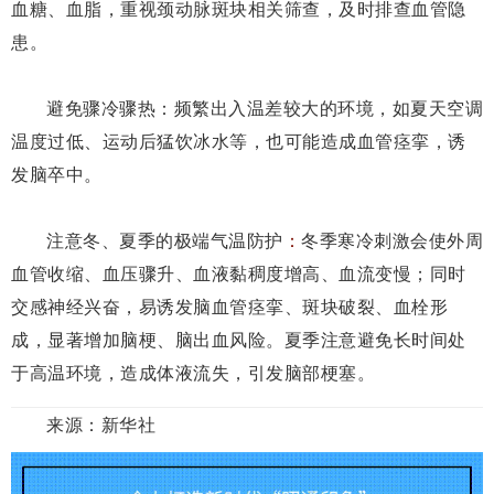
血糖、血脂，重视颈动脉斑块相关筛查，及时排查血管隐
患。
避免骤冷骤热：
频繁出入温差较大的环境，如夏天空调
温度过低、运动后猛饮冰水等，也可能造成血管痉挛，诱
发脑卒中。
注意冬
、
夏季
的极端气温
防护
：
冬季寒冷刺激会使外周
血管收缩、血压骤升、血液黏稠度增高、血流变慢；同时
交感神经兴奋，易诱发脑血管痉挛、斑块破裂、血栓形
成，显著增加脑梗、脑出血风险。夏季注意避免长时间处
于高温环境，造成体液流失，引发脑部梗塞。
来源：新华社