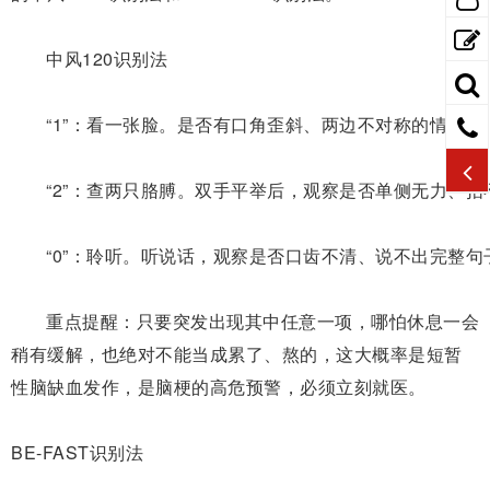
中风
120识别法
“1”
：
看一张脸。是否有口角歪斜、两边不对称的情况
“2”
：
查两只胳膊。双手平举后，观察是否单侧无力、抬
“0”：
聆听。听说话，观察是否口齿不清、说不出完整句
重点提醒：
只要突发出现其中任意一项，哪怕休息一会
稍有缓解，也绝对不能当成累了、熬的，这大概率是短暂
性脑缺血发作，是脑梗的高危预警，必须立刻就医。
BE-FAST识别法