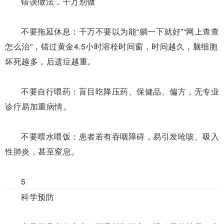
错误做法，千万别做
不要拖延休息：
千万不要
以为能
“
躺
一下
就好
”
“网上查查
怎么
治
”，
错过黄金4.5小时溶栓时间窗，时间越久，脑细胞
坏死越多，后遗症越重。
不要自行喂药：
盲目吃降压药、保健品、偏方，无专业
诊疗易加重病情。
不要喂水喂饭：
患者若有吞咽障碍，易引发呛咳、吸入
性肺炎，甚至窒息。
5
科学预防