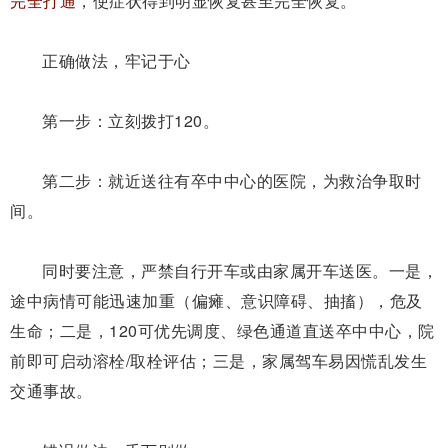
完全打通
，使症状得到明显恢复甚至完全恢复。
正确做法，牢记于心
第一步：
立刻拨打
120。
第二步：
就近送往有卒中中心的医院，为救治争取时
间。
同时要注意，严禁自行开车或由家属开车送医。
一是，
途中病情可能迅速加重（偏瘫、意识障碍、抽搐），危及
生命；二是，120可优先调度、绿色通道直送卒中中心，院
前即可启动溶栓/取栓评估；三是，家属驾车易因慌乱发生
交通事故。