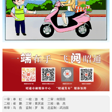
一审：单 虹 一校：游 考 二审：何田田
二校：崔 鹏 三审：黄庆波 三校：杨 杰
终审：马 燕 监制：罗 旭 总监制：武治国