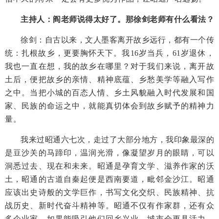
主持人：阎老师说得太好了。那徐剑老师有什么看法？
徐剑：自古以来，文人墨客离开故乡远行，都有一个传
统：扎根故乡，更要胸怀天下。我16岁当兵，61岁退休，
我也一直在想，我的故乡在哪里？对于我们来说，离开故
土后，便把故乡的亲情、精神底蕴、乡愁美学等融入写作
之中。当把小城的百态人情、乡土风貌融入时代发展和国
家、民族的命运之中，就能真切体会到故乡赋予的精神力
量。
我来过昭通六七次，走过了大部分地方，我印象最深的
是豆沙关的马蹄印，温润光滑，像凝望岁月的眼睛，可以
洞悉过去、现在和未来。昭通是孕育文学、滋养作家的沃
土，昭通的古道自秦起便是西南要道，毗邻金沙江。昭通
应该出史诗般的文学巨作，书写文化交织、民族精神、抗
战历史、新时代奋斗精神等。昭通不仅有作家群，还有众
多企业家，如果能吸引他们回乡兴业，城市会更具活力。