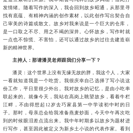
发情绪。随着写作的深入，我会回到故乡昭通，从那里寻
找有底蕴、有精神内涵的创作素材，以此创作写出契合自
己审美的诗篇或散文。故乡对我来说是一个巨大的仓库，
是一口取之不尽、用之不竭的深井。心怀故乡，写作时就
一点也不惊慌、不害怕，还可以通过故乡的过往去建造崭
新的精神世界。
主持人：那请潘灵老师跟我们分享一下？
潘灵：这个世界上没有无缘无故的胖，我这个人，大家
一看就知道我是一个吃货。我很庆幸自己选择了写小说这
份工作，平日里很少外出。我对故乡的记忆，是由小吃串
联起来的。就像今天，我站在高岗上眺望故乡，看着牛栏
江畔，不由得想起12岁去巧家县第一中学读初中时的日
子。那时，母亲总会给我准备燕麦炒面，今天中午再次吃
到的时候眼泪差点流出来。我中年时期多以故乡为题材进
行写作，甚至因此被定义为新乡土小说的代表作家。看到