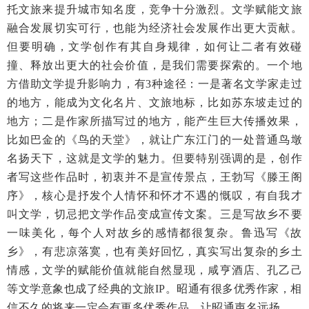
托文旅来提升城市知名度，竞争十分激烈。文学赋能文旅
融合发展切实可行，也能为经济社会发展作出更大贡献。
但要明确，文学创作有其自身规律，如何让二者有效碰
撞、释放出更大的社会价值，是我们需要探索的。一个地
方借助文学提升影响力，有3种途径：一是著名文学家走过
的地方，能成为文化名片、文旅地标，比如苏东坡走过的
地方；二是作家所描写过的地方，能产生巨大传播效果，
比如巴金的《鸟的天堂》，就让广东江门的一处普通鸟墩
名扬天下，这就是文学的魅力。但要特别强调的是，创作
者写这些作品时，初衷并不是宣传景点，王勃写《滕王阁
序》，核心是抒发个人情怀和怀才不遇的慨叹，有自我才
叫文学，切忌把文学作品变成宣传文案。三是写故乡不要
一味美化，每个人对故乡的感情都很复杂。鲁迅写《故
乡》，有悲凉落寞，也有美好回忆，真实写出复杂的乡土
情感，文学的赋能价值就能自然显现，咸亨酒店、孔乙己
等文学意象也成了经典的文旅IP。昭通有很多优秀作家，相
信不久的将来一定会有更多优秀作品，让昭通声名远扬。