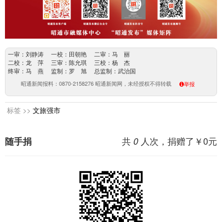
一审：刘静涛 一校：田朝艳 二审：马 丽
二校：龙 萍 三审：陈允琪 三校：杨 杰
终审：马 燕 监制：罗 旭 总监制：武治国
昭通新闻报料：0870-2158276 昭通新闻网，未经授权不得转载
举报
标签 >>
文旅强市
共
人次，捐赠了￥
0
元
随手捐
0