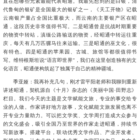
直在想哪些元素最能代表昭通。我最先想到的是白银，清
代鲁甸的银矿是全国最大的银矿之一，《天工开物》记载
云南银产量占全国比重极大，而云南的主要银产区在昭
通，这段历史非常值得书写。二是昭通曾是抗战时期重要
的物资中转站，滇缅公路输送的物资，经昭通中转运往重
庆，每天有几万匹骡马往来运输。三是昭通的巫文化，很
有特色。四是昭通的苹果园、古城、旅馆等都很值得书
写。维特根斯坦说“语言即世界”，我们在这里创造独有的文
化语言，昭通便构筑起了独属于自己的精神疆域。
季亚娅：我再补充几句，刚才雷平阳老师和我聊到重新
讲述昭通，契机源自《十月》杂志的《美丽中国·田野志》
栏目。我们今天的主题是文学赋能文旅，专业的事交给专
业的人做。作家讲好地方故事，文化赋能文旅发展也离不
开专业力量助力。可以把文学奖、文学周打造成大众参与
的文化盛会，吸引全国乃至世界的作家走进昭通，持续书
写新故事。搭建平台，联动优秀文学作品、产业开发者、