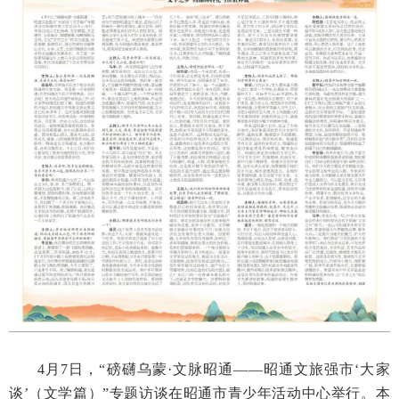
4月7日，“磅礴乌蒙·文脉昭通——昭通文旅强市‘大家
谈’（文学篇）”专题访谈在昭通市青少年活动中心举行。本