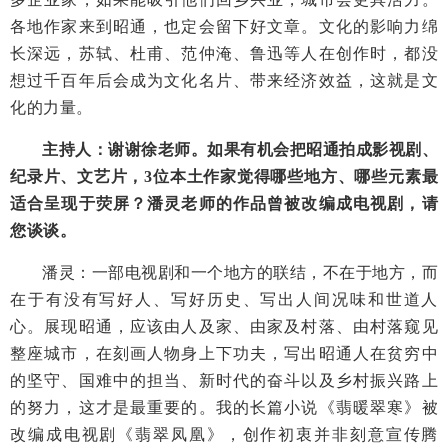
各地作家来到昭通，也定会留下好文章。文化的影响力绵
长深远，苏轼、杜甫、范仲淹、鲁迅等人在创作时，都没
想过千百年后会成为文化名片、带来经济效益，这就是文
化的力量。
主持人：谢谢徐老师。如果有机会把昭通拍成影视剧、
纪录片、文艺片，3位本土作家觉得哪些地方、哪些元素最
适合呈现于荧屏？潘灵老师的作品曾被改编成电视剧，请
您谈谈。
潘灵：一部电视剧和一个地方的联结，不在于地方，而
在于有没有写好人、写好历史、写出人间况味和世道人
心。展现昭通，应该由人及家、由家及村落、由村落窥见
整座城市，在刻画人物身上下功夫，写出昭通人在贫穷中
的坚守、国难中的担当、新时代的奋斗以及乡村振兴路上
的努力，这才是最重要的。我的长篇小说《翡暖翠寒》被
改编成电视剧《翡翠凤凰》，创作初衷并非刻意宣传腾