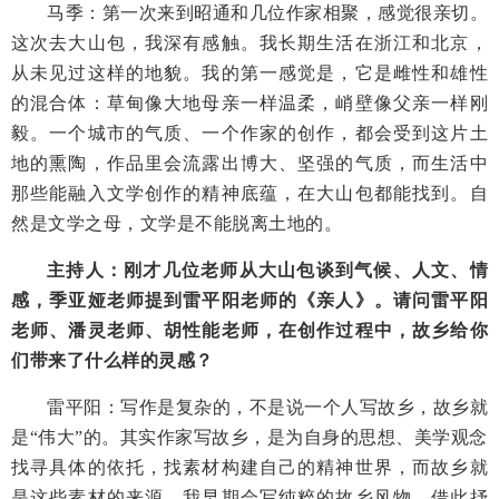
马季：第一次来到昭通和几位作家相聚，感觉很亲切。
这次去大山包，我深有感触。我长期生活在浙江和北京，
从未见过这样的地貌。我的第一感觉是，它是雌性和雄性
的混合体：草甸像大地母亲一样温柔，峭壁像父亲一样刚
毅。一个城市的气质、一个作家的创作，都会受到这片土
地的熏陶，作品里会流露出博大、坚强的气质，而生活中
那些能融入文学创作的精神底蕴，在大山包都能找到。自
然是文学之母，文学是不能脱离土地的。
主持人：刚才几位老师从大山包谈到气候、人文、情
感，季亚娅老师提到雷平阳老师的《亲人》。请问雷平阳
老师、潘灵老师、胡性能老师，在创作过程中，故乡给你
们带来了什么样的灵感？
雷平阳：写作是复杂的，不是说一个人写故乡，故乡就
是“伟大”的。其实作家写故乡，是为自身的思想、美学观念
找寻具体的依托，找素材构建自己的精神世界，而故乡就
是这些素材的来源。我早期会写纯粹的故乡风物，借此抒