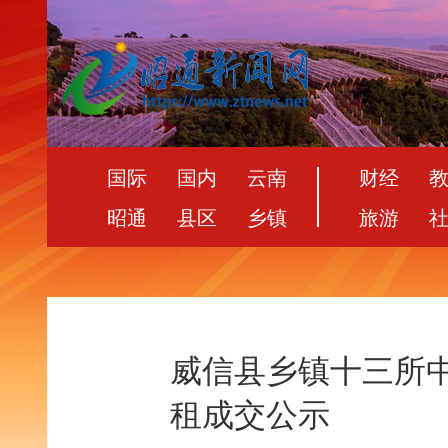
国际
国内
云南
财经
昭通
县区
乡镇
旅游
威信县乡镇十三所
租成交公示