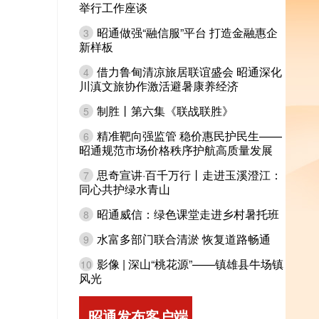
举行工作座谈
昭通做强“融信服”平台 打造金融惠企
3
新样板
借力鲁甸清凉旅居联谊盛会 昭通深化
4
川滇文旅协作激活避暑康养经济
制胜丨第六集《联战联胜》
5
精准靶向强监管 稳价惠民护民生——
6
昭通规范市场价格秩序护航高质量发展
思奇宣讲·百千万行丨走进玉溪澄江：
7
同心共护绿水青山
昭通威信：绿色课堂走进乡村暑托班
8
水富多部门联合清淤 恢复道路畅通
9
影像 | 深山“桃花源”——镇雄县牛场镇
10
风光
昭通发布客户端