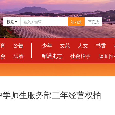
标题
站内搜
百度搜
教育
公告
少年
文苑
人文
书香
社会
法治
昭通史志
社会科学
版面推
中学师生服务部三年经营权拍