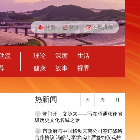
注册
登录
在线投稿
动漫
理论
深度
生活
荐
健康
故事
视界
热新闻
天
周
月
黉门开，文脉来——写在昭通获评省
1
级历史文化名城之际
市政府与中国移动云南公司签订战略
2
合作协议 冯皓与李学成出席签约仪式并