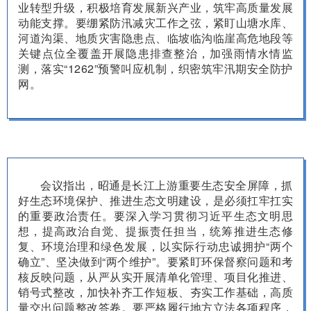
业转型升级，积极培育发展新兴产业，筑牢高质量发展
动能支撑。要绷紧防汛减灾工作之弦，紧盯山塘水库、
河道沟渠、地质灾害隐患点、临坡临沟临崖高危地段等
关键点位全覆盖开展隐患排查整治，加强雨情水情监
测，落实“1262”预警叫应机制，织密筑牢汛期安全防护
网。
会议指出，昭通是长江上游重要生态安全屏障，抓
好生态环境保护、推进生态文明建设，是必须扛牢扛实
的重要政治责任。要深入学习贯彻习近平生态文明思
想，提高政治自觉、提振责任担当，统筹推进生态修
复、环境治理和绿色发展，以实际行动忠诚拥护“两个
确立”、坚决做到“两个维护”。要紧盯环保督察问题和考
核反映问题，从严从实开展清单化管理、项目化推进、
销号式整改，加快补齐工作短板、夯实工作基础，高质
量交出问题整改答卷。要严格履行地方立法各项程序，