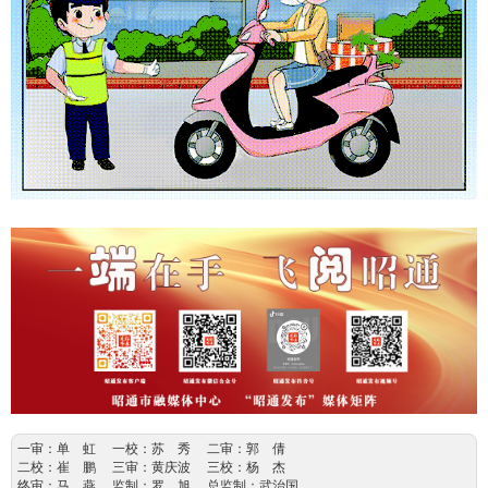
一审：单 虹 一校：苏 秀 二审：郭 倩
二校：崔 鹏 三审：黄庆波 三校：杨 杰
终审：马 燕 监制：罗 旭 总监制：武治国