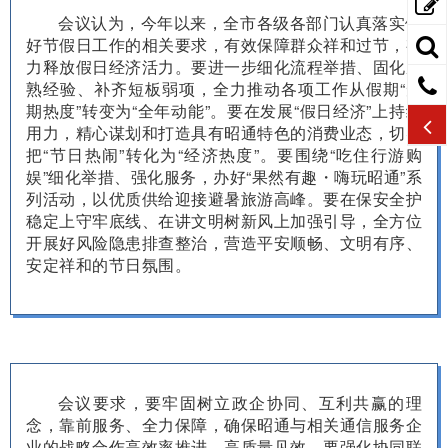
会议认为，今年以来，全市各级各部门认真落实做
好节假日工作的相关要求，有效保障群众祥和过节，有
力释放假日经济活力。要进一步细化流程举措、固化成
熟经验、补齐短板弱项，全力推动各项工作从假期“短
期热度”转变为“全年动能”。要在发展“假日经济”上持续
用力，精心谋划和打造具有昭通特色的消费业态，切实
把“节日热闹”转化为“经济热度”。要围绕“吃住行游购
娱”细化举措、强化服务，办好“果然有趣・嗨玩昭通”系
列活动，以优质供给迎接避暑旅游高峰。要在保安全护
稳定上守牢底线、在讲文明树新风上加强引导，全方位
开展好风险隐患排查整治，营造平安顺畅、文明有序、
安定祥和的节日氛围。
会议要求，要牢固树立政企协同、互利共赢的理
念，靠前服务、全力保障，确保昭通与相关通信服务企
业的战略合作高效率推进、高质量见效。要强化协同联