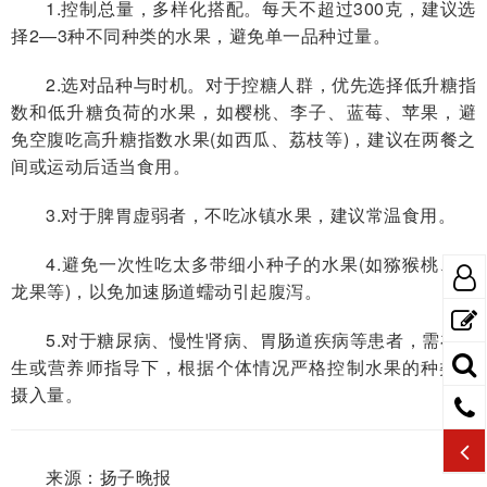
1.控制总量，多样化搭配。每天不超过300克，建议选
择2—3种不同种类的水果，避免单一品种过量。
2.选对品种与时机。对于控糖人群，优先选择低升糖指
数和低升糖负荷的水果，如樱桃、李子、蓝莓、苹果，避
免空腹吃高升糖指数水果(如西瓜、荔枝等)，建议在两餐之
间或运动后适当食用。
3.对于脾胃虚弱者，不吃冰镇水果，建议常温食用。
4.避免一次性吃太多带细小种子的水果(如猕猴桃、火
龙果等)，以免加速肠道蠕动引起腹泻。
5.对于糖尿病、慢性肾病、胃肠道疾病等患者，需在医
生或营养师指导下，根据个体情况严格控制水果的种类与
摄入量。
来源：扬子晚报