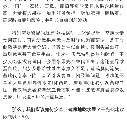
炎。“同时，荔枝、西瓜、葡萄等夏季常见水果含糖量较
高，大量摄入果糖会加重肝脏负担，增加肥胖、脂肪肝、
高尿酸血症的风险，并引起血糖剧烈波动。”
特别需要警惕的就是“荔枝病”。王光铭提醒，空腹大量
食用荔枝，可能导致果糖无法及时转化为葡萄糖，反而会
刺激胰岛素大量分泌，导致急性低血糖，轻则头晕出汗，
重则休克甚至危及生命。“此外，天气特别炎热的时候，不
少人吃饭没有胃口，会用水果完全替代正餐，这还会导致
蛋白质、脂肪及脂溶性维生素摄入不足，造成肌肉流失、
基础代谢率下降，甚至引发贫血、闭经等问题。肾功能不
全者大量食用高钾水果(如西瓜、香蕉等)还易引发高钾血
症；糖尿病患者易导致血糖控制不佳；过敏体质者易诱发
皮疹、呼吸道水肿等严重反应。”
那么，我们应该如何安全、健康地吃水果？
王光铭建议
做到以下5点：