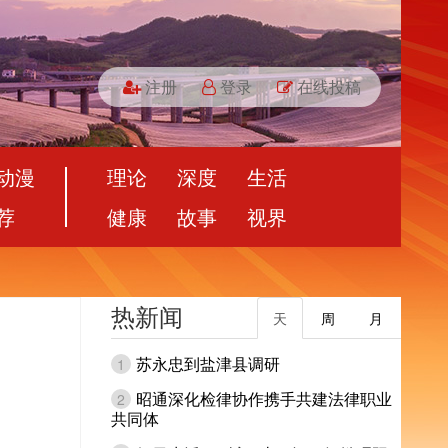
注册
登录
在线投稿
动漫
理论
深度
生活
荐
健康
故事
视界
热新闻
天
周
月
苏永忠到盐津县调研
1
昭通深化检律协作携手共建法律职业
2
共同体