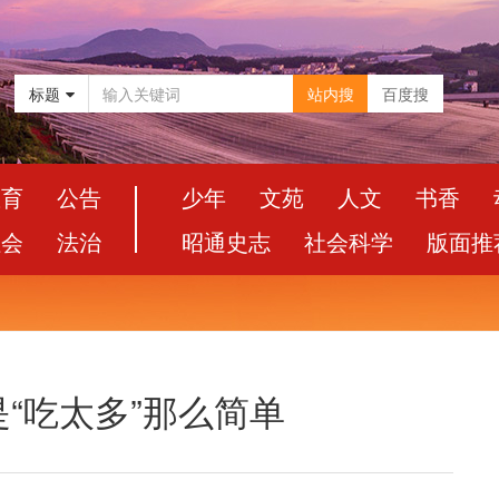
标题
站内搜
百度搜
教育
公告
少年
文苑
人文
书香
社会
法治
昭通史志
社会科学
版面推
“吃太多”那么简单