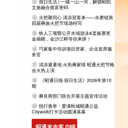
假日生活 | 一城一山一河，解锁昭阳
3
文旅融合致富密码
火把聚同心 清凉迎客来——水磨镇第
4
四届彝族火把节现场特写
铁人三项暨公开水域游泳&桨板赛奖
5
金揭晓，金沙江畔等你来拼！
巧家集中培训项目管家、企业首席服
6
务官
清凉避暑地·火热彝家情 昭通火把节晚
7
会火热上演
《昭通日报·假日生活》2026年第10
8
期
彝良两部门联合开展主题宣传活动
9
悦行善举・爱满秋城昭通公益
10
Citywalk打卡活动圆满落幕
昭通发布客户端