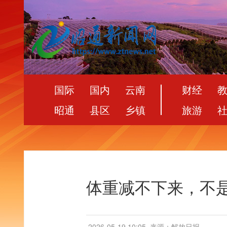
国际
国内
云南
财经
昭通
县区
乡镇
旅游
体重减不下来，不是
2026-05-19 10:05
来源：解放日报